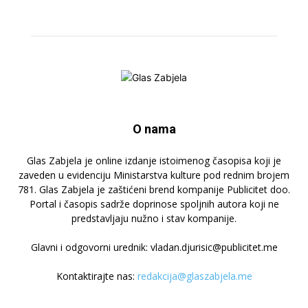
O nama
Glas Zabjela je online izdanje istoimenog časopisa koji je
zaveden u evidenciju Ministarstva kulture pod rednim brojem
781. Glas Zabjela je zaštićeni brend kompanije Publicitet doo.
Portal i časopis sadrže doprinose spoljnih autora koji ne
predstavljaju nužno i stav kompanije.
Glavni i odgovorni urednik: vladan.djurisic@publicitet.me
Kontaktirajte nas:
redakcija@glaszabjela.me