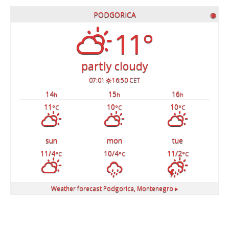
PODGORICA
◉
11°
partly cloudy
07:01
16:50 CET
14
15
16
h
h
h
11
10
10
°C
°C
°C
sun
mon
tue
11/4
10/4
11/2
°C
°C
°C
Weather forecast
Podgorica, Montenegro ▸