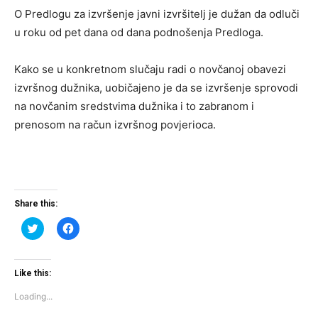
O Predlogu za izvršenje javni izvršitelj je dužan da odluči
u roku od pet dana od dana podnošenja Predloga.
Kako se u konkretnom slučaju radi o novčanoj obavezi
izvršnog dužnika, uobičajeno je da se izvršenje sprovodi
na novčanim sredstvima dužnika i to zabranom i
prenosom na račun izvršnog povjerioca.
Share this:
Click
Click
to
to
share
share
on
on
Twitter
Facebook
(Opens
(Opens
Like this:
in
in
new
new
Loading...
window)
window)