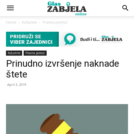
Home
Kolumne
Pravna pomoć
Kolumne
Pravna pomoć
Prinudno izvršenje naknade
štete
April 3, 2019