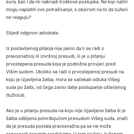
eura, kao i da mi naknadi troškove postupka. Na koji način
mogu naplatiti ovo potraživanje, s obzirom na to da tuženi
ne reaguju?
Slijedi odgovor advokata.
Iz postavljenog pitanja nije jasno da li se radi o
pravosnažnoj ili izvršnoj presudi, ili je u pitanju
prvostepena presuda koja je podložna provjeri pred
Višim sudom. Ukoliko se radi o prvostepenoj presudi na
koju je izjavljena žalba, mora se sačekati odluka Višeg
suda po žalbi, od čega zavisi dalje postupanje oštećenog
(tužioca).
Ako je u pitanju presuda na koju nije izjavljena žalba ili je
žalba odbijena potvrđujućom presudom Višeg suda, znači
da je presuda postala pravosnažna pa se ne može
osporavati pravnim sredstvima. U tom slučaju, tuženom