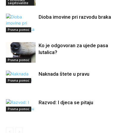
Psihološko
savjetovalište
Dioba imovine pri razvodu braka
Pravna pomoć
Ko je odgovoran za ujede pasa
lutalica?
Pravna pomoć
Naknada štete u pravu
Pravna pomoć
Razvod: I djeca se pitaju
Pravna pomoć