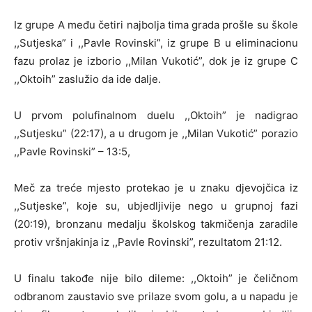
Iz grupe A među četiri najbolja tima grada prošle su škole
,,Sutjeska” i ,,Pavle Rovinski”, iz grupe B u eliminacionu
fazu prolaz je izborio ,,Milan Vukotić”, dok je iz grupe C
,,Oktoih” zaslužio da ide dalje.
U prvom polufinalnom duelu ,,Oktoih” je nadigrao
,,Sutjesku” (22:17), a u drugom je ,,Milan Vukotić” porazio
,,Pavle Rovinski” – 13:5,
Meč za treće mjesto protekao je u znaku djevojčica iz
,,Sutjeske”, koje su, ubjedljivije nego u grupnoj fazi
(20:19), bronzanu medalju školskog takmičenja zaradile
protiv vršnjakinja iz ,,Pavle Rovinski”, rezultatom 21:12.
U finalu takođe nije bilo dileme: ,,Oktoih” je čeličnom
odbranom zaustavio sve prilaze svom golu, a u napadu je