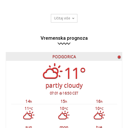
Učitaj više
Vremenska prognoza
PODGORICA
◉
11°
partly cloudy
07:01
16:50 CET
14
15
16
h
h
h
11
10
10
°C
°C
°C
sun
mon
tue