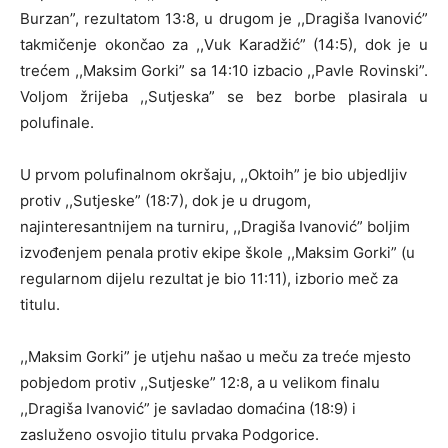
Burzan”, rezultatom 13:8, u drugom je ,,Dragiša Ivanović”
takmičenje okončao za ,,Vuk Karadžić” (14:5), dok je u
trećem ,,Maksim Gorki” sa 14:10 izbacio ,,Pavle Rovinski”.
Voljom žrijeba ,,Sutjeska” se bez borbe plasirala u
polufinale.
U prvom polufinalnom okršaju, ,,Oktoih” je bio ubjedljiv
protiv ,,Sutjeske” (18:7), dok je u drugom,
najinteresantnijem na turniru, ,,Dragiša Ivanović” boljim
izvođenjem penala protiv ekipe škole ,,Maksim Gorki” (u
regularnom dijelu rezultat je bio 11:11), izborio meč za
titulu.
,,Maksim Gorki” je utjehu našao u meču za treće mjesto
pobjedom protiv ,,Sutjeske” 12:8, a u velikom finalu
,,Dragiša Ivanović” je savladao domaćina (18:9) i
zasluženo osvojio titulu prvaka Podgorice.