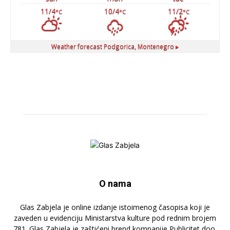
11/4
10/4
11/2
°C
°C
°C
Weather forecast
Podgorica, Montenegro ▸
O nama
Glas Zabjela je online izdanje istoimenog časopisa koji je
zaveden u evidenciju Ministarstva kulture pod rednim brojem
781. Glas Zabjela je zaštićeni brend kompanije Publicitet doo.