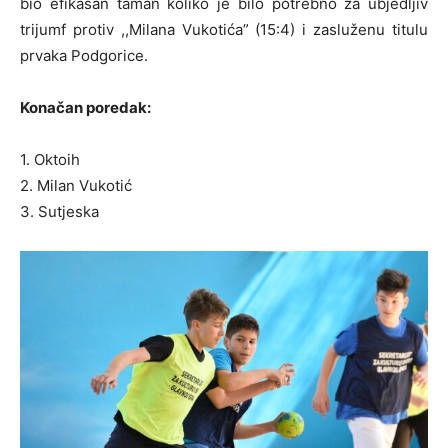
bio efikasan taman koliko je bilo potrebno za ubjedljiv
trijumf protiv ,,Milana Vukotića” (15:4) i zasluženu titulu
prvaka Podgorice.
Konačan poredak:
1. Oktoih
2. Milan Vukotić
3. Sutjeska