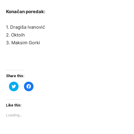
Konačan poredak:
1. Dragiša Ivanović
2. Oktoih
3. Maksim Gorki
Share this:
Click
Click
to
to
share
share
on
on
Twitter
Facebook
(Opens
(Opens
Like this:
in
in
new
new
Loading...
window)
window)