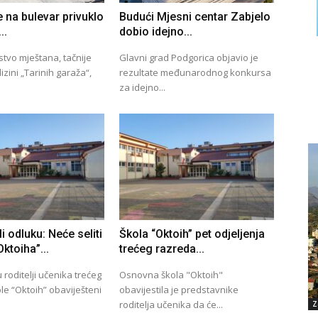
e na bulevar privuklo
Budući Mjesni centar Zabjelo
..
dobio idejno...
tvo mještana, tačnije
Glavni grad Podgorica objavio je
izini „Tarinih garaža“,
rezultate međunarodnog konkursa
za idejno...
i odluku: Neće seliti
Škola “Oktoih” pet odjeljenja
ktoiha”...
trećeg razreda...
roditelji učenika trećeg
Osnovna škola "Oktoih"
le “Oktoih” obaviješteni
obavijestila je predstavnike
roditelja učenika da će...
Z