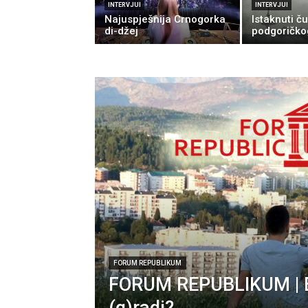
INTERVJUI
INTERVJUI
Najuspješnija Crnogorka
Istaknuti č
di-džej
podgoričko
FORUM REPUBLIKUM
FORUM REPUBLIKUM | EP