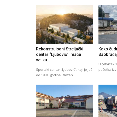
Rekonstruisani Streljački
Kako čudn
centar “Ljubović” imaće
Saobraćaj
veliku...
U četvrtak 
Sportski centar „Ljubović“, koji je još
početka izv
od 1981. godine izložen...