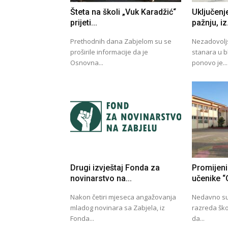
Šteta na školi „Vuk Karadžić“
Uključenj
prijeti...
pažnju, iz.
Prethodnih dana Zabjelom su se
Nezadovoljs
proširile informacije da je
stanara u bl
Osnovna...
ponovo je...
Drugi izvještaj Fonda za
Promijenil
novinarstvo na...
učenike “O
Nakon četiri mjeseca angažovanja
Nedavno su 
mladog novinara sa Zabjela, iz
razreda ško
Fonda...
da...