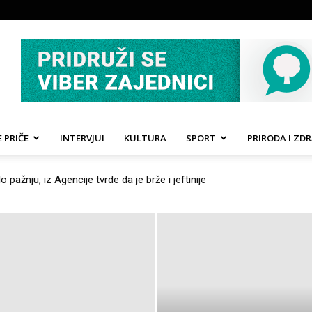
 PRIČE
INTERVJUI
KULTURA
SPORT
PRIRODA I ZDR
elo dobio idejno rješenje nakon međunarodnog konkursa