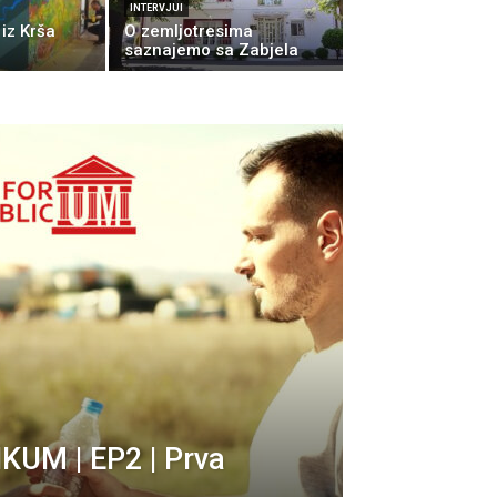
INTERVJUI
 iz Krša
O zemljotresima
saznajemo sa Zabjela
UM | EP2 | Prva