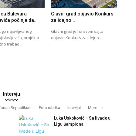
ica Bulevara
Glavni grad objavio Konkurs
evića počinje da...
za idejno...
ugo najavljivanog
Glavni grad je na svom sajtu
islavljevića, projekta
objavio Konkurs za idejno...
čno trebao...
Intervju
Forum Republikum
Foto rubrika
Intervjui
More
Luka Uskoković – Sa livade u
Ligu Šampiona