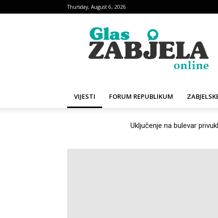
Thursday, August 6, 2026
Glas
Zabjela
VIJESTI
FORUM REPUBLIKUM
ZABJELSKE
Budući Mjesni centar Zabj
TRENUTNO AKTUELNO