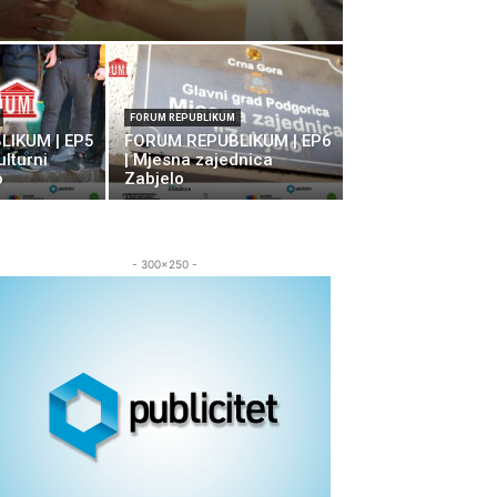
FORUM REPUBLIKUM
IKUM | EP5
FORUM REPUBLIKUM | EP6
ulturni
| Mjesna zajednica
o
Zabjelo
- 300x250 -