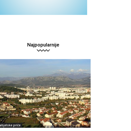
Najpopularnije
abjelske priče