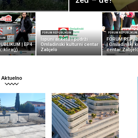
žeđ – đe?
FORUM REPUBLIKUM
FORUM REPUBLIKUM
IKUM
Ispuni anketu i podrži
FORUM REPUBL
UBLIKUM | EP4
Omladinski kulturni centar
| Omladinski k
ciklira(j)
Zabjelo
centar Zabjel
Aktuelno