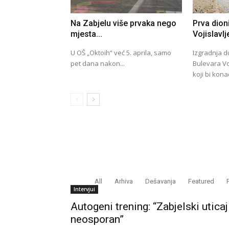
Na Zabjelu više prvaka nego
Prva dion
mjesta...
Vojislavlj
U OŠ „Oktoih“ već 5. aprila, samo
Izgradnja d
pet dana nakon...
Bulevara Voj
koji bi kona
All
Arhiva
Dešavanja
Featured
Intervjui
Autogeni trening: “Zabjelski uticaj
neosporan”