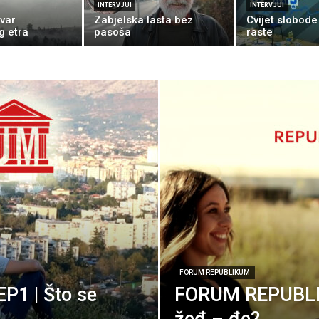
INTERVJUI
INTERVJUI
uvar
Zabjelska lasta bez
Cvijet slobode
g etra
pasoša
raste
FORUM REPUBLIKUM
1 | Što se
FORUM REPUBLIK