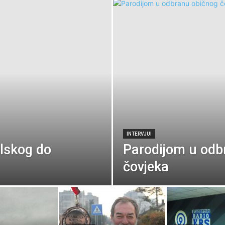
INTERVJUI
lskog do
Parodijom u odb
čovjeka