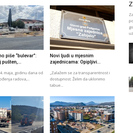
Z
Za
po
go
uz
o piše “bulevar”:
Novi ljudi u mjesnim
 pušten,...
zajednicama: Opipljivi...
14. maja, godinu dana od
„Zalažem se za transparentnost i
ođenja radova,...
dostupnost. Želim da uklonimo
tabue...