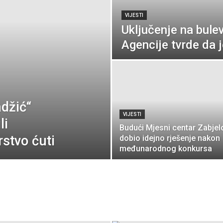
VIJESTI
Uključenje na bulev
Agencije tvrde da je
adžić“
VIJESTI
li
Budući Mjesni centar Zabjel
stvo ćuti
dobio idejno rješenje nakon
međunarodnog konkursa