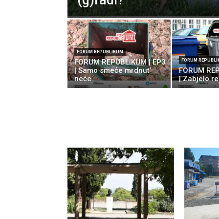
(g)radi?
FORUM REPUBLIKUM
FORUM REPUBLIKUM | EP3
FORUM REPUBL
| Samo smeće mrdnut’
FORUM REP
neće
| Zabjelo re