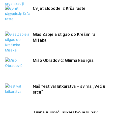
Cvijet slobode iz Krša raste
Glas Zabjela stigao do Krešimira
Mišaka
Mišo Obradović: Gluma kao igra
Naš festival lutkarstva – svima „Već u
srcu“
Tijana Vujović: Slikarstvo je ljubav