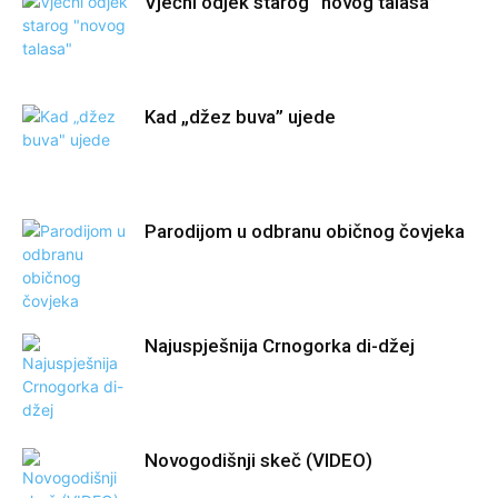
Vječni odjek starog “novog talasa”
Kad „džez buva” ujede
Parodijom u odbranu običnog čovjeka
Najuspješnija Crnogorka di-džej
Novogodišnji skeč (VIDEO)