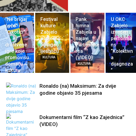
“Ne brigaj
Festival
Pank
U OKC
čoče” i
kulture
himna
Zabjelo
“Cikotići”
Zabjelo
Zabjela u
izveden
–
uspješno
najavi
performa
društvene
podigao
Partimejke
ns
igre koje
ljestvicu
rsa
“Kolektivn
promovišu
(VIDEO)
a
KULTURA
domaću
dijagnoza
KULTURA
kulturu
”
KULTURA
KULTURA
Ronaldo (na) Maksimum: Za dvije
godine objavio 35 pjesama
Dokumentarni film “Z kao Zajednica”
(VIDEO)