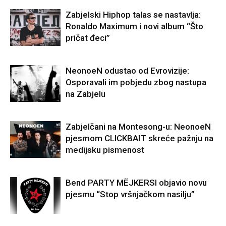
Zabjelski Hiphop talas se nastavlja:
Ronaldo Maximum i novi album “Što
pričat đeci”
NeonoeN odustao od Evrovizije:
Osporavali im pobjedu zbog nastupa
na Zabjelu
Zabjelčani na Montesong-u: NeonoeN
pjesmom CLICKBAIT skreće pažnju na
medijsku pismenost
Bend PARTY MËJKERSI objavio novu
pjesmu “Stop vršnjačkom nasilju”