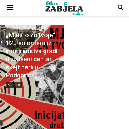
„Mjesto za tvoje“:
120 volontera iz
inostranstva gradi
društveni centar i
skejt park u
Podgorici
KULTURA