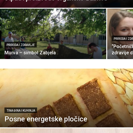
PRIRODA I ZD
PRIRODA I ZDRAVLJE
“Početni
Murva – simbol Zabjela
zdravije 
TINA ĐINA I KUHINJA
Posne energetske pločice