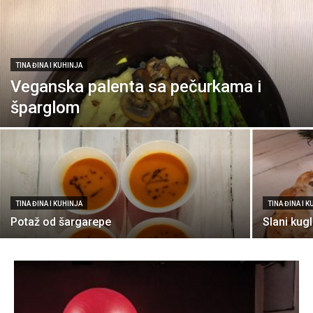
TINA ĐINA I KUHINJA
Veganska palenta sa pečurkama i
šparglom
TINA ĐINA I KUHINJA
TINA ĐINA I 
Potaž od šargarepe
Slani kug