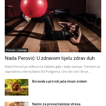
Priroda i zdravlje
Nada Perović: U zdravom tijelu zdrav duh
Nada Perović je rođena na Zabjelu gdje i dalje stanuje. Trenutno je
zaposlena u Novoj Banci AD Podgorica. Ono što voli i što je...
Boravak u prirodi jača imuni sistem
Načini za prevazilaženje stresa