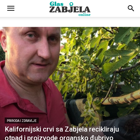
PRIRODA I ZDRAVLJE
Kalifornijski crvi sa Zabjela recikliraju
otpad i proizvode organsko đubrivo