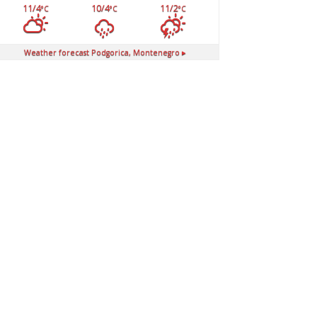
11/4
10/4
11/2
°C
°C
°C
Weather forecast
Podgorica, Montenegro ▸