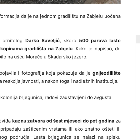
ormacija da je na jednom gradilištu na Zabjelu uočena
o ornitolog
Darko Saveljić
, skoro
500 parova laste
skopinama gradilišta na Zabjelu
. Kako je napisao, do
 bilo na ušću Morače u Skadarsko jezero.
ojavila i fotografija koja pokazuje da je
gnijezdilište
a reakcija javnosti, a nakon toga i nadležnih institucija.
edviđa
kaznu zatvora od šest mjeseci do pet godina
za
pripadaju zaštićenim vrstama ili ako znatno ošteti ili
ćenog područja. Lasta brjegunica se nalazi na spisku