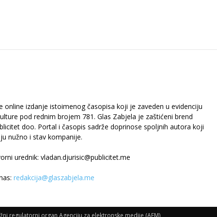
je online izdanje istoimenog časopisa koji je zaveden u evidenciju
kulture pod rednim brojem 781. Glas Zabjela je zaštićeni brend
icitet doo. Portal i časopis sadrže doprinose spoljnih autora koji
aju nužno i stav kompanije.
orni urednik: vladan.djurisic@publicitet.me
 nas:
redakcija@glaszabjela.me
ežni regulatorni organ Agenciju za elektronske medije (AEM)