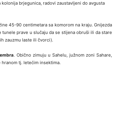
užine 45-90 centimetara sa komorom na kraju. Gnijezda
unele prave u slučaju da se stijena obruši ili da stare
h zauzmu laste ili čvorci).
tembra
. Obično zimuju u Sahelu, južnom zoni Sahare,
hranom tj. letećim insektima.