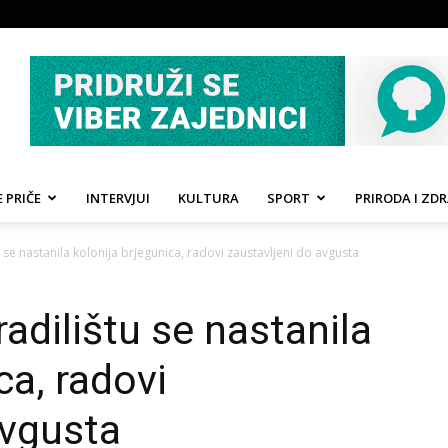
 PRIČE
INTERVJUI
KULTURA
SPORT
PRIRODA I ZDR
 se nastanila kolonija brjegunica, radovi zaustavljeni do avgusta
adilištu se nastanila
ca, radovi
avgusta