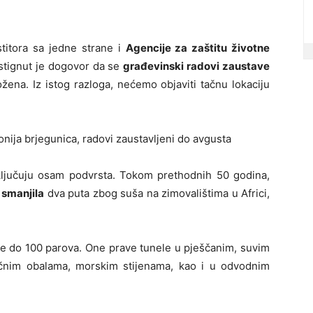
titora sa jedne strane i
Agencije za zaštitu životne
stignut je dogovor da se
građevinski radovi zaustave
ožena. Iz istog razloga, nećemo objaviti tačnu lokaciju
uključuju osam podvrsta. Tokom prethodnih 50 godina,
 smanjila
dva puta zbog suša na zimovalištima u Africi,
že do 100 parova. One prave tunele u pješčanim, suvim
iječnim obalama, morskim stijenama, kao i u odvodnim