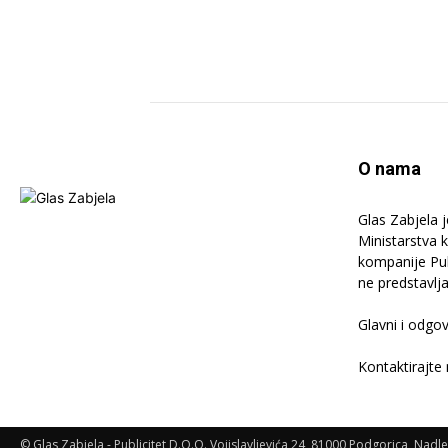
O nama
Glas Zabjela 
Ministarstva 
kompanije Publ
ne predstavlj
Glavni i odgov
Kontaktirajte
© Glas Zabjela - Publicitet D.O.O. Vojislavljevića 24, 81000 Podgorica, Nadl