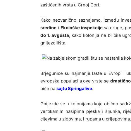
zaštićenih vrsta u Crnoj Gori.
Kako nezvanično saznajemo, između inves
sredine
i
Ekološke inspekcije
sa druge, po
do 1. avgusta
, kako kolonija ne bi bila ugr
gnijezdilišta.
Brjegunice su najmanje laste u Evropi i 
evropska populacija ove vrste se
drastično
piše na
sajtu Springalive
.
Gnijezde se u kolonijama koje obično sadr
vertikalnim nasipima pjeska i šljunka, r
cijevima u zidovima, i rupama u crijepovima.