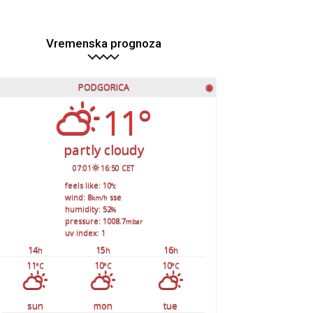
Vremenska prognoza
PODGORICA
◉
11°
partly cloudy
07:01
16:50 CET
feels like: 10
°c
wind: 8
sse
km/h
humidity: 52
%
pressure: 1008.7
mbar
uv index: 1
14
15
16
h
h
h
11
10
10
°C
°C
°C
sun
mon
tue