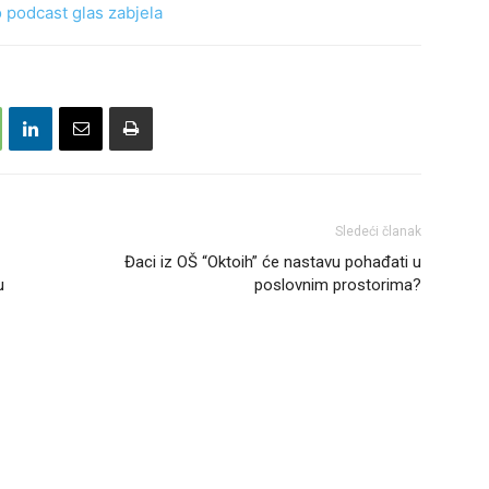
Sledeći članak
Đaci iz OŠ “Oktoih” će nastavu pohađati u
u
poslovnim prostorima?