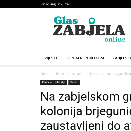
Friday, August 7, 2026
Glas
Zabjela
VIJESTI
FORUM REPUBLIKUM
ZABJELSKE
Home
Priroda i zdravlje
Na zabjelskom gradilištu
Priroda i zdravlje
Vijesti
Na zabjelskom gr
kolonija brjeguni
zaustavljeni do 