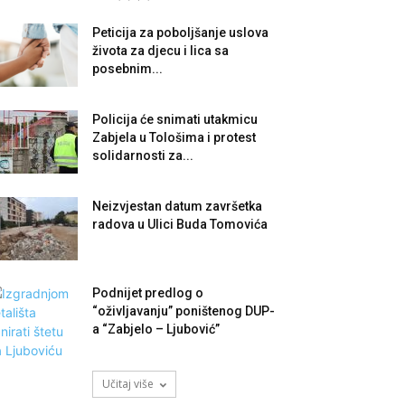
Peticija za poboljšanje uslova
života za djecu i lica sa
posebnim...
Policija će snimati utakmicu
Zabjela u Tološima i protest
solidarnosti za...
Neizvjestan datum završetka
radova u Ulici Buda Tomovića
Podnijet predlog o
“oživljavanju” poništenog DUP-
a “Zabjelo – Ljubović”
Učitaj više