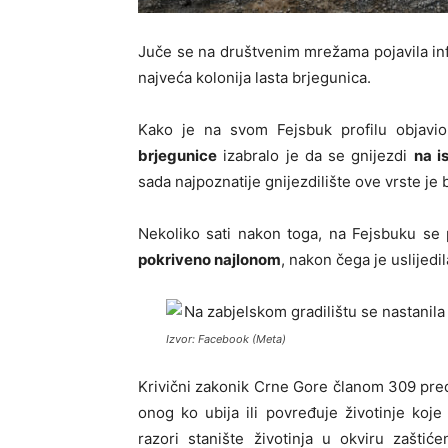
Juče se na društvenim mrežama pojavila inf
najveća kolonija lasta brjegunica.
Kako je na svom Fejsbuk profilu objavi
brjegunice
izabralo je da se gnijezdi
na i
sada najpoznatije gnijezdilište ove vrste je
Nekoliko sati nakon toga, na Fejsbuku se p
pokriveno najlonom
, nakon čega je uslijedil
Izvor: Facebook (Meta)
Krivični zakonik Crne Gore članom 309 pr
onog ko ubija ili povređuje životinje koje 
razori stanište životinja u okviru zašti