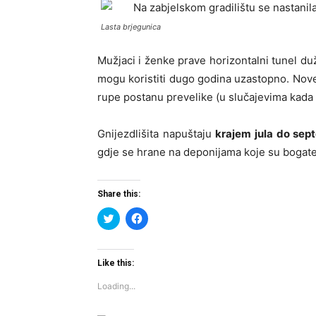
Lasta brjegunica
Mužjaci i ženke prave horizontalni tunel d
mogu koristiti dugo godina uzastopno. Nove t
rupe postanu prevelike (u slučajevima kada i
Gnijezdlišita napuštaju
krajem jula do sep
gdje se hrane na deponijama koje su bogate 
Share this:
Click
Click
to
to
share
share
on
on
Twitter
Facebook
(Opens
(Opens
Like this:
in
in
new
new
Loading...
window)
window)