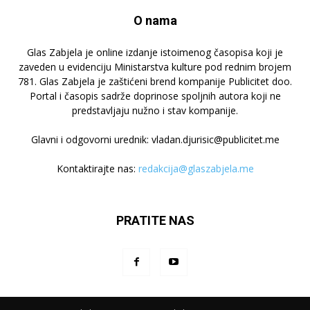
O nama
Glas Zabjela je online izdanje istoimenog časopisa koji je
zaveden u evidenciju Ministarstva kulture pod rednim brojem
781. Glas Zabjela je zaštićeni brend kompanije Publicitet doo.
Portal i časopis sadrže doprinose spoljnih autora koji ne
predstavljaju nužno i stav kompanije.
Glavni i odgovorni urednik: vladan.djurisic@publicitet.me
Kontaktirajte nas:
redakcija@glaszabjela.me
PRATITE NAS