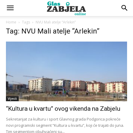
Home
Tags
NVU Mali atelje “Arlekin”
Tag: NVU Mali atelje “Arlekin”
Vijesti
“Kultura u kvartu” ovog vikenda na Zabjelu
Sekretarijat za kulturu i sport Glavnog grada Podgorica pokreće
novi programski segment “Kultura u kvartu”, koji će trajati do juna.
Tim segmentom obuhvaćeni su...