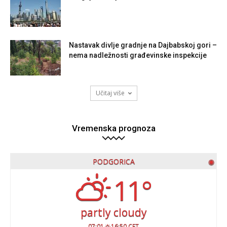
Nastavak divlje gradnje na Dajbabskoj gori –
nema nadležnosti građevinske inspekcije
Učitaj više
Vremenska prognoza
PODGORICA
◉
11°
partly cloudy
07:01
16:50 CET