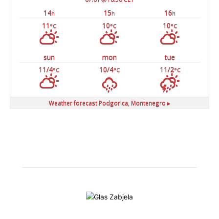
14
15
16
h
h
h
11
10
10
°C
°C
°C
sun
mon
tue
11/4
10/4
11/2
°C
°C
°C
Weather forecast
Podgorica, Montenegro ▸