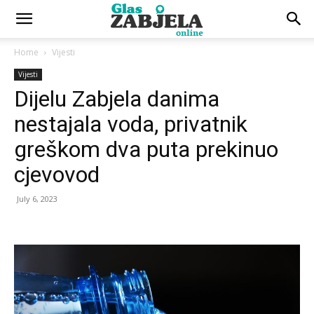
Home
Vijesti
Vijesti
Dijelu Zabjela danima
nestajala voda, privatnik
greškom dva puta prekinuo
cjevovod
July 6, 2023