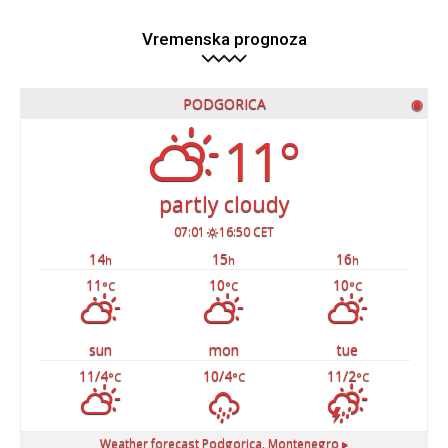
Vremenska prognoza
PODGORICA
◉
11°
partly cloudy
07:01
16:50 CET
14
15
16
h
h
h
11
10
10
°C
°C
°C
sun
mon
tue
11/4
10/4
11/2
°C
°C
°C
Weather forecast
Podgorica, Montenegro ▸