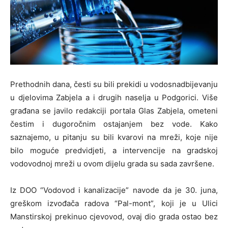
Prethodnih dana, česti su bili prekidi u vodosnadbijevanju
u djelovima Zabjela a i drugih naselja u Podgorici. Više
građana se javilo redakciji portala Glas Zabjela, ometeni
čestim i dugoročnim ostajanjem bez vode. Kako
saznajemo, u pitanju su bili kvarovi na mreži, koje nije
bilo moguće predvidjeti, a intervencije na gradskoj
vodovodnoj mreži u ovom dijelu grada su sada završene.
Iz DOO “Vodovod i kanalizacije” navode da je 30. juna,
greškom izvođača radova “Pal-mont”, koji je u Ulici
Manstirskoj prekinuo cjevovod, ovaj dio grada ostao bez