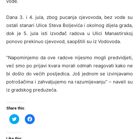
vode.
Dana 3. i 4. jula, zbog pucanja cjevovoda, bez vode su
ostali stanari Ulice Steva Boljevića i okolnog dijela grada,
dok je 5. jula isti izvođač radova u Ulici Manastirskoj
ponovo prekinuo cjevovod, saopštili su iz Vodovoda.
“Napominjemo da ove radove nijesmo mogli predvidjeti,
već smo po prijavi kvara morali odmah reagovati kako ne
bi došlo do većih posljedica. Još jednom se izvinjavamo
potrošačima i zahvaljujemo na razumijevanju” – naveli su
iz gradskog preduzeća.
Share this:
Click
Click
to
to
share
share
on
on
Twitter
Facebook
(Opens
(Opens
Like this: