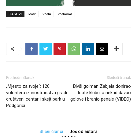
TAGOVI
kvar
Voda
vodovod
Prethodni članak
Sledeći članak
„Mjesto za tvoje“: 120
Bivši golman Zabjela donirao
volontera iz inostranstva gradi
lopte klubu, a nekad davao
društveni centar i skejt park u
golove i branio penale (VIDEO)
Podgorici
Slični članci
Još od autora