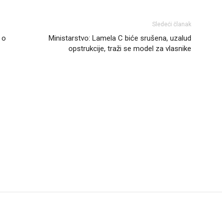
Sledeći članak
 o
Ministarstvo: Lamela C biće srušena, uzalud
opstrukcije, traži se model za vlasnike