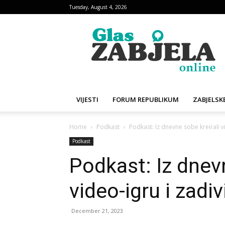
Tuesday, August 4, 2026
Glas
Zabjela
VIJESTI
FORUM REPUBLIKUM
ZABJELSKE
Home
Podkast
Podkast: Iz dnevne sobe kreirali vid
Podkast
Podkast: Iz dnevn
video-igru i zadivi
December 21, 2023