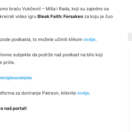
 smo braću Vukčević – Miša i Rada, koji su zajedno sa
reirali video igru
Bleak Faith: Forsaken
za koju je čuo
izode podkasta, to možete učiniti klikom
ovdje
.
ovne subjekte da podrže naš podkast na bilo koji
e priče.
om/glaszabjela
tforma za doniranje Patreon, kliknite
ovdje
.
e naš portal!