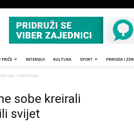
 PRIČE
INTERVJUI
KULTURA
SPORT
PRIRODA I ZDR
eo-igru i zadivili svijet
e sobe kreirali
li svijet