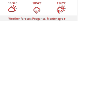
11/4
10/4
11/2
°C
°C
°C
Weather forecast
Podgorica, Montenegro ▸