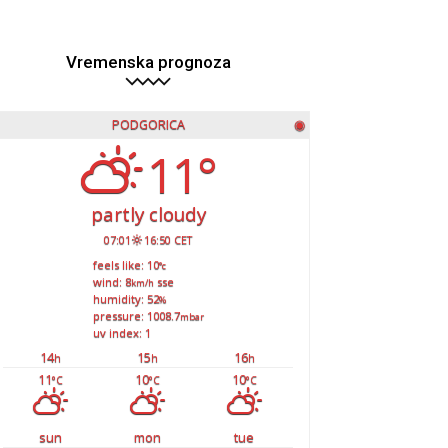
Vremenska prognoza
PODGORICA
◉
11°
partly cloudy
07:01
16:50 CET
feels like: 10
°c
wind: 8
sse
km/h
humidity: 52
%
pressure: 1008.7
mbar
uv index: 1
14
15
16
h
h
h
11
10
10
°C
°C
°C
sun
mon
tue