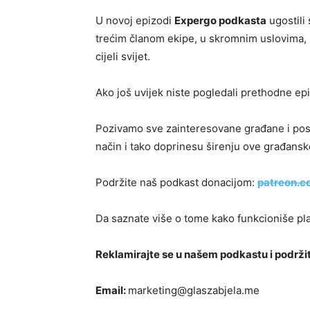
U novoj epizodi
Expergo podkasta
ugostili
trećim članom ekipe, u skromnim uslovima, k
cijeli svijet.
Ako još uvijek niste pogledali prethodne ep
Pozivamo sve zainteresovane građane i posl
način i tako doprinesu širenju ove građansk
Podržite naš podkast donacijom:
patreon.c
Da saznate više o tome kako funkcioniše pla
Reklamirajte se u našem podkastu i podržit
Email:
marketing@glaszabjela.me