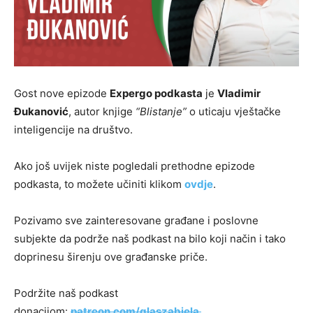
Gost nove epizode
Expergo podkasta
je
Vladimir
Đukanović
, autor knjige
“Blistanje”
o uticaju vještačke
inteligencije na društvo.
Ako još uvijek niste pogledali prethodne epizode
podkasta, to možete učiniti klikom
ovdje
.
Pozivamo sve zainteresovane građane i poslovne
subjekte da podrže naš podkast na bilo koji način i tako
doprinesu širenju ove građanske priče.
Podržite naš podkast
donacijom:
patreon.com/glaszabjela