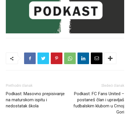
Prethodni članak
Sledeći članak
Podkast: Masovno prepisivanje
Podkast: FC Fans United –
na maturskom ispitu i
postaneš član i upravljaš
nedostatak škola
fudbalskim klubom u Crnoj
Gori