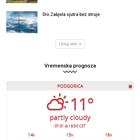
Dio Zabjela sjutra bez struje
Učitaj više
Vremenska prognoza
PODGORICA
◉
11°
partly cloudy
07:01
16:50 CET
14
15
16
h
h
h