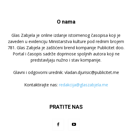
O nama
Glas Zabjela je online izdanje istoimenog časopisa koji je
zaveden u evidenciju Ministarstva kulture pod rednim brojem
781. Glas Zabjela je zaštićeni brend kompanije Publicitet doo.
Portal i časopis sadrže doprinose spoljnih autora koji ne
predstavljaju nužno i stav kompanije.
Glavni i odgovorni urednik: vladan.djurisic@publicitet.me
Kontaktirajte nas:
redakcija@glaszabjela.me
PRATITE NAS