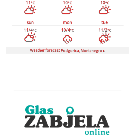
11
10
10
°C
°C
°C
sun
mon
tue
11/4
10/4
11/2
°C
°C
°C
Weather forecast
Podgorica, Montenegro ▸