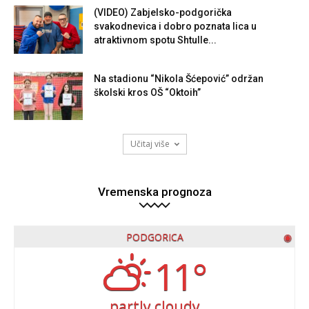
(VIDEO) Zabjelsko-podgorička
svakodnevica i dobro poznata lica u
atraktivnom spotu Shtulle...
Na stadionu “Nikola Šćepović” održan
školski kros OŠ “Oktoih”
Učitaj više
Vremenska prognoza
PODGORICA
◉
11°
partly cloudy