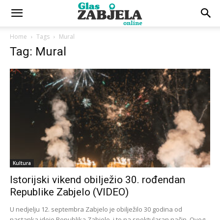
Home
Tags
Mural
Tag: Mural
Kultura
Istorijski vikend obilježio 30. rođendan
Republike Zabjelo (VIDEO)
U nedjelju 12. septembra Zabjelo je obilježilo 30 godina od
nastanka ideje Republika Zabjelo, i to na spektularan način. Ovog