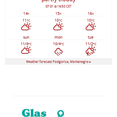
07:01
16:50 CET
14
15
16
h
h
h
11
10
10
°C
°C
°C
sun
mon
tue
11/4
10/4
11/2
°C
°C
°C
Weather forecast
Podgorica, Montenegro ▸