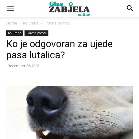
Home
Kolumne
Pravna pomoć
Kolumne
Pravna pomoć
Ko je odgovoran za ujede
pasa lutalica?
December 26, 2018