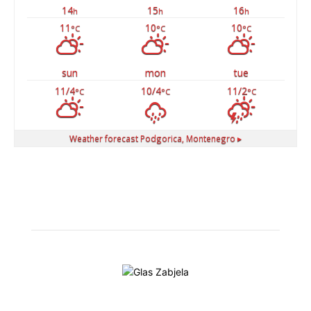
14
15
16
h
h
h
11
10
10
°C
°C
°C
sun
mon
tue
11/4
10/4
11/2
°C
°C
°C
Weather forecast
Podgorica, Montenegro ▸