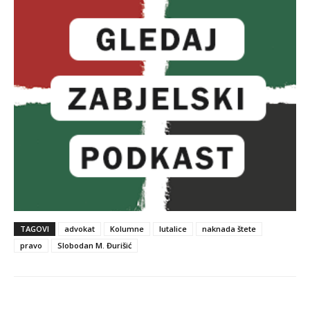
TAGOVI
advokat
Kolumne
lutalice
naknada štete
pravo
Slobodan M. Đurišić