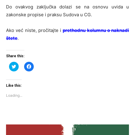
Do ovakvog zaključka dolazi se na osnovu uvida u
zakonske propise i praksu Sudova u CG.
Ako već niste, pročitajte i
prethodnu kolumnu o naknadi
štete
.
Share this:
Click
Click
to
to
share
share
on
on
Twitter
Facebook
(Opens
(Opens
Like this:
in
in
new
new
Loading...
window)
window)