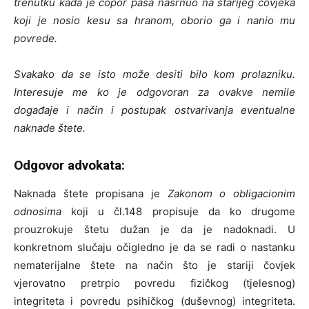
trenutku kada je čopor pasa nasrnuo na starijeg čovjeka
koji je nosio kesu sa hranom, oborio ga i nanio mu
povrede.
Svakako da se isto može desiti bilo kom prolazniku.
Interesuje me ko je odgovoran za ovakve nemile
događaje i način i postupak ostvarivanja eventualne
naknade štete.
Odgovor advokata:
Naknada štete propisana je
Zakonom o obligacionim
odnosima
koji u čl.148 propisuje da ko drugome
prouzrokuje štetu dužan je da je nadoknadi. U
konkretnom slučaju očigledno je da se radi o nastanku
nematerijalne štete na način što je stariji čovjek
vjerovatno pretrpio povredu fizičkog (tjelesnog)
integriteta i povredu psihičkog (duševnog) integriteta.