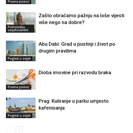
Pravna pomoć
Zašto obraćamo pažnju na loše vijesti
više nego na dobre?
Psihološko
savjetovalište
Abu Dabi: Grad u pustinji i život po
drugim pravilima
Pogled u svijet
Dioba imovine pri razvodu braka
Pravna pomoć
Prag: Kuliranje u parku umjesto
kafenisanja
Pogled u svijet