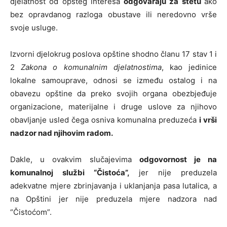
djelatnost od opšteg interesa
odgovaraju za štetu
ako
bez opravdanog razloga obustave ili neredovno vrše
svoje usluge.
Izvorni djelokrug poslova opštine shodno članu 17 stav 1 i
2
Zakona o komunalnim djelatnostima
, kao jedinice
lokalne samouprave, odnosi se između ostalog i na
obavezu opštine da preko svojih organa obezbjeđuje
organizacione, materijalne i druge uslove za njihovo
obavljanje usled čega osniva komunalna preduzeća
i vrši
nadzor nad njihovim radom.
Dakle, u ovakvim slučajevima
odgovornost je na
komunalnoj službi “Čistoća”,
jer nije preduzela
adekvatne mjere zbrinjavanja i uklanjanja pasa lutalica, a
na Opštini jer nije preduzela mjere nadzora nad
“Čistoćom”.