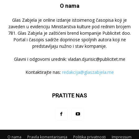
O nama
Glas Zabjela je online izdanje istoimenog časopisa koji je
zaveden u evidenciju Ministarstva kulture pod rednim brojem
781. Glas Zabjela je zaštićeni brend kompanije Publicitet doo.
Portal i časopis sadrže doprinose spoljnih autora koji ne
predstavljaju nužno i stav kompanije.
Glavni i odgovorni urednik: vladan.djurisic@publicitet.me
Kontaktirajte nas:
redakcija@glaszabjela.me
PRATITE NAS
O nama
Pravila komentarisanja
Politika privatnosti
Impressum