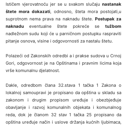
Ističem vjerovatnoću jer se u svakom slučaju
nastanak
štete mora dokazati
, odnosno, šteta mora postojati,u
suprotnom nema prava na naknadu štete.
Postupak za
naknadu
eventualne štete pokreće se
tužbom
nadležnom sudu koji će u parničnom postupku raspraviti
pitanje osnova, visine i odgovornosti za nastalu štetu.
Polazeći od Zakonskih odredbi a i prakse sudova u Crnoj
Gori, odgovornost je na Opštinama i pravnim licima koja
vrše komunalnu djelatnost.
Dakle, odredbom člana 32.stava 1 tačka 1 Zakona o
lokalnoj samoupravi je propisano da opština u skladu sa
zakonom i drugim propisom uređuje i obezbjeđuje
obavljanje i razvoj komunalnih objekata i komunalnog
reda, dok je članom 32 stav 1 tačka 25 propisano da
opština uređuje način i uslove držanja kućnih ljubimaca,