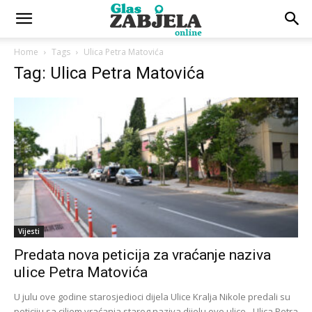
Home
Tags
Ulica Petra Matovića
Tag: Ulica Petra Matovića
Vijesti
Predata nova peticija za vraćanje naziva
ulice Petra Matovića
U julu ove godine starosjedioci dijela Ulice Kralja Nikole predali su
peticiju sa ciljem vraćanja starog naziva dijelu ove ulice - Ulica Petra