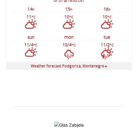
07:01
16:50 CET
14
15
16
h
h
h
11
10
10
°C
°C
°C
sun
mon
tue
11/4
10/4
11/2
°C
°C
°C
Weather forecast
Podgorica, Montenegro ▸