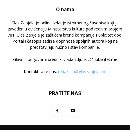
O nama
Glas Zabjela je online izdanje istoimenog časopisa koji je
zaveden u evidenciju Ministarstva kulture pod rednim brojem
781. Glas Zabjela je zaštićeni brend kompanije Publicitet doo.
Portal i časopis sadrže doprinose spoljnih autora koji ne
predstavljaju nužno i stav kompanije.
Glavni i odgovorni urednik: vladan.djurisic@publicitet.me
Kontaktirajte nas:
redakcija@glaszabjela.me
PRATITE NAS