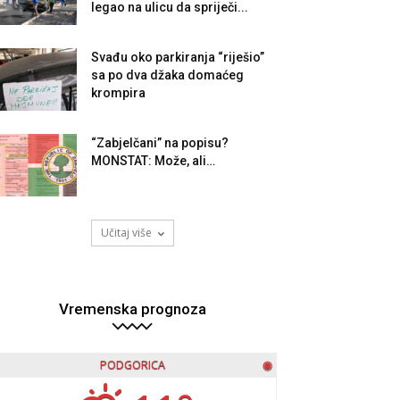
legao na ulicu da spriječi...
Svađu oko parkiranja “riješio”
sa po dva džaka domaćeg
krompira
“Zabjelčani” na popisu?
MONSTAT: Može, ali…
Učitaj više
Vremenska prognoza
PODGORICA
◉