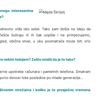
mnogo interesantna
me?
odnevno viđa oko sebe. Tako sam došla na ideju da
ešće šutiraju ili ih čak uopšte i ne primjećujemo,
gled, obična stvar, u oku posmatrača moze biti vrlo
bave nekim hobijem? Zašto misliš da je to tako?
jerne upotrebe računara i pametnih telefona. Smatram
 sigurno donosi loše posledice po mlade generacije…
uštvenim mrežama i koliko je to prosječno vremena