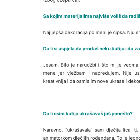
Sa kojim materijalima najviše voliš da radi
Najljepša dekoracija po meni je čipka. Nju
Da li si uspjela da prodaš neku kutiju i da
Jesam. Bilo je narudžbi i što mi je veoma
mene jer vježbam i napredujem. Nije us
kreativnija i da osmislim nove ukrase i dekor
Da li osim kutija ukrašavaš još ponešto?
Naravno, “ukrašavala” sam dječija lica, tj
animatorkom dječijih rođendana. To je jedn