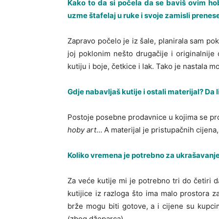
Kako to da si počela da se baviš ovim hobi
uzme štafelaj u ruke i svoje zamisli prene
Zapravo počelo je iz šale, planirala sam po
joj poklonim nešto drugačije i originalnij
kutiju i boje, četkice i lak. Tako je nastala
Gdje nabavljaš kutije i ostali materijal? Da l
Postoje posebne prodavnice u kojima se prod
hoby art
… A materijal je pristupačnih cijena,
Koliko vremena je potrebno za ukrašavanje 
Za veće kutije mi je potrebno tri do četiri
kutijice iz razloga što ima malo prostora 
brže mogu biti gotove, a i cijene su kupcim
(zbog džeparca).