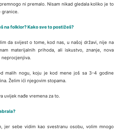
remnogo ni premalo. Nisam nikad gledala koliko je to
 granice.
eš na folklor? Kako sve to postižeš?
lim da svijest o tome, kod nas, u našoj državi, nije na
m materijalnih prihoda, ali iskustvo, znanje, nova
 neprocjenjiva.
v od malih nogu, koju je kod mene još sa 3-4 godine
ina. Želim ići njegovim stopama.
ava uvijek nađe vremena za to.
dabrala?
m, jer sebe vidim kao svestranu osobu, volim mnogo