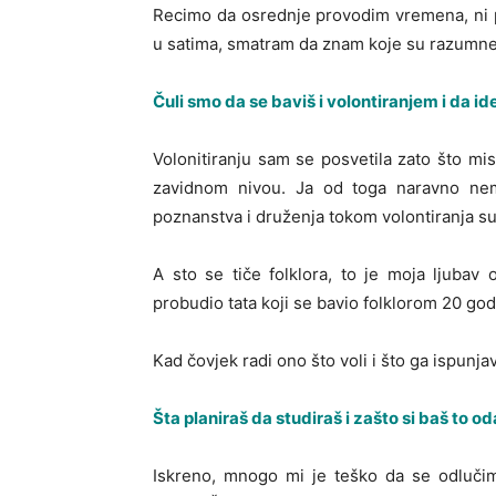
Recimo da osrednje provodim vremena, ni p
u satima, smatram da znam koje su razumne
Čuli smo da se baviš i volontiranjem i da id
Volonitiranju sam se posvetila zato što mis
zavidnom nivou. Ja od toga naravno nema
poznanstva i druženja tokom volontiranja su
A sto se tiče folklora, to je moja ljuba
probudio tata koji se bavio folklorom 20 god
Kad čovjek radi ono što voli i što ga ispunj
Šta planiraš da studiraš i zašto si baš to o
Iskreno, mnogo mi je teško da se odluči