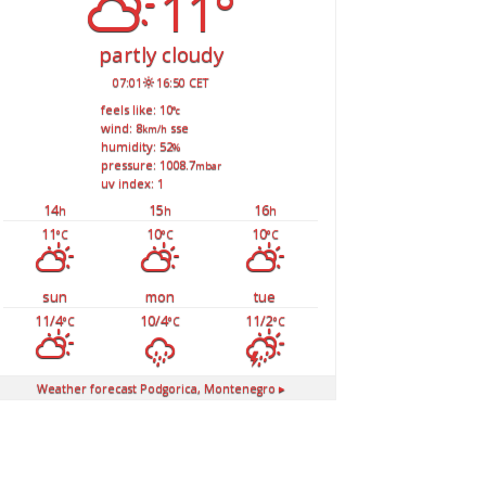
11°
partly cloudy
07:01
16:50 CET
feels like: 10
°c
wind: 8
sse
km/h
humidity: 52
%
pressure: 1008.7
mbar
uv index: 1
14
15
16
h
h
h
11
10
10
°C
°C
°C
sun
mon
tue
11/4
10/4
11/2
°C
°C
°C
Weather forecast
Podgorica, Montenegro ▸