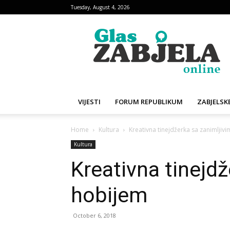
Tuesday, August 4, 2026
Glas
Zabjela
VIJESTI
FORUM REPUBLIKUM
ZABJELSKE
Home
Kultura
Kreativna tinejdžerka sa zanimljiv
Kultura
Kreativna tinejdž
hobijem
October 6, 2018