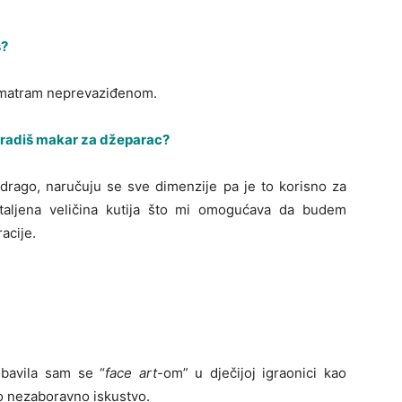
š?
 smatram neprevaziđenom.
 zaradiš makar za džeparac?
 drago, naručuju se sve dimenzije pa je to korisno za
taljena veličina kutija što mi omogućava da budem
acije.
. bavila sam se “
face art
-om” u dječijoj igraonici kao
o nezaboravno iskustvo.