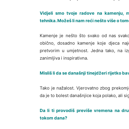
Vidjeli smo tvoje radove na kamenju, 
tehnika. Možeš li nam reći nešto više o to
Kamenje je nešto što svako od nas svak
obično, dosadno kamenje koje djeca najč
pretvorim u umjetnost. Jedna tako, na iz
zanimljiva i inspirativna.
Misliš li da se današnji tinejdžeri rijetko 
Tako je nažalost. Vjerovatno zbog prekom
da je to bolest današnjice koja polako, ali
Da li ti provodiš previše vremena na dr
tokom dana?