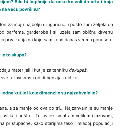
jem? Bilo bi logičnije da neko ko voli da crta i boja
se na veću površinu?
klon za moju najbolju drugaricu… i pošto sam željela da
e od parfema, garderobe i sl, uzela sam običnu drvenu
 moja prva kutija na koju sam i dan danas veoma ponosna.
i je to skupo?
aju materijali i kutije za tehniku
dekupaž
,
 sve u zavisnosti od dimenzija i oblika.
jedne kutije i koje dimenzije su najzahvalnije?
 dana, a za manje od dva do tri… Najzahvalnije su manje
za oslikati nešto… To uvijek smatram velikim izazovom,
a pristupačne, kako starijima tako i mlađoj populaciji