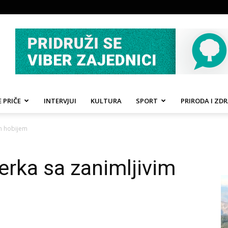
 PRIČE
INTERVJUI
KULTURA
SPORT
PRIRODA I ZDR
im hobijem
erka sa zanimljivim