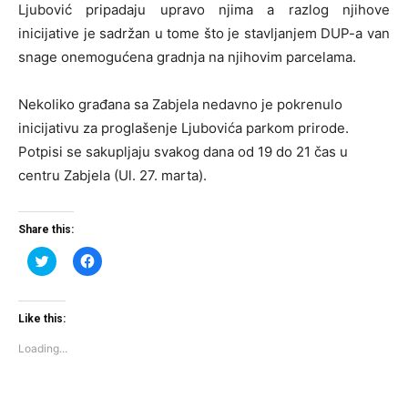
Ljubović pripadaju upravo njima a razlog njihove
inicijative je sadržan u tome što je stavljanjem DUP-a van
snage onemogućena gradnja na njihovim parcelama.
Nekoliko građana sa Zabjela nedavno je pokrenulo
inicijativu za proglašenje Ljubovića parkom prirode.
Potpisi se sakupljaju svakog dana od 19 do 21 čas u
centru Zabjela (Ul. 27. marta).
Share this:
Click
Click
to
to
share
share
on
on
Twitter
Facebook
(Opens
(Opens
Like this:
in
in
new
new
Loading...
window)
window)