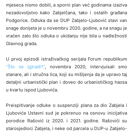
mjeseca nismo dobili, a sporni plan već godinama izaziva
nezadovoljstvo kako Zabjelčana, tako i ostalih građana
Podgorice. Odluka da se DUP Zabjelo-Ljubović stavi van
snage donijeta je u novembru 2020. godine, a na snagu je
vraćen zato što odluka o ukidanju nije bila u nadležnosti
Glavnog grada.
U prvoj epizodi istraživačkog serijala Forum republikum
“Što se (g)radi?”
, novembra 2020, intervjuisali smo
stanare, ali i stručna lica, koji su mišljenja da je upravo taj
detaljni urbanistički plan i doveo do urbanističkog haosa
u kvartu ispod Ljubovića.
Preispitivanje odluke o suspenziji plana za dio Zabjela i
Ljubovića Ustavni sud je pokrenuo na osnovu inicijativa
porodice Rašović iz 2020. i 2021. godine. Rašovići su
starosjedioci Zabjela, i neke od parcela u DUP-u Zabjelo-