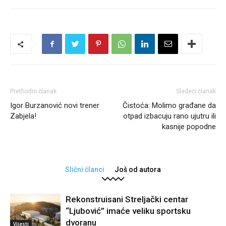
Prethodni članak
Sledeći članak
Igor Burzanović novi trener
Čistoća: Molimo građane da
Zabjela!
otpad izbacuju rano ujutru ili
kasnije popodne
Slični članci
Još od autora
Rekonstruisani Streljački centar
“Ljubović” imaće veliku sportsku
dvoranu
Vijesti