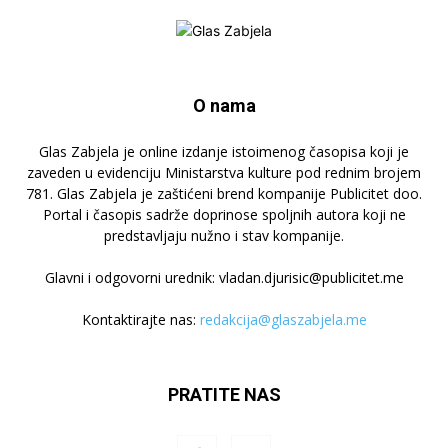
O nama
Glas Zabjela je online izdanje istoimenog časopisa koji je
zaveden u evidenciju Ministarstva kulture pod rednim brojem
781. Glas Zabjela je zaštićeni brend kompanije Publicitet doo.
Portal i časopis sadrže doprinose spoljnih autora koji ne
predstavljaju nužno i stav kompanije.
Glavni i odgovorni urednik: vladan.djurisic@publicitet.me
Kontaktirajte nas:
redakcija@glaszabjela.me
PRATITE NAS