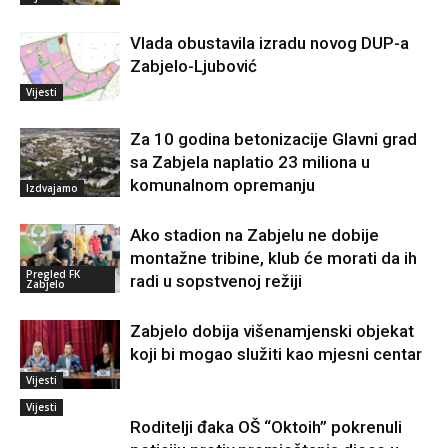
Vlada obustavila izradu novog DUP-a
Zabjelo-Ljubović
Vijesti
Za 10 godina betonizacije Glavni grad
sa Zabjela naplatio 23 miliona u
komunalnom opremanju
Izdvajamo
Ako stadion na Zabjelu ne dobije
montažne tribine, klub će morati da ih
Pregled FK
radi u sopstvenoj režiji
Zabjelo
Zabjelo dobija višenamjenski objekat
koji bi mogao služiti kao mjesni centar
Vijesti
Vijesti
Roditelji đaka OŠ “Oktoih” pokrenuli