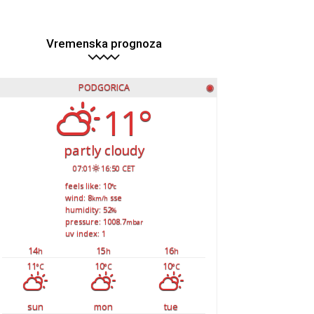
Vremenska prognoza
PODGORICA
◉
11°
partly cloudy
07:01
16:50 CET
feels like: 10
°c
wind: 8
sse
km/h
humidity: 52
%
pressure: 1008.7
mbar
uv index: 1
14
15
16
h
h
h
11
10
10
°C
°C
°C
sun
mon
tue