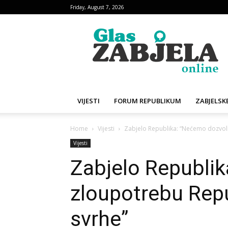
Friday, August 7, 2026
Glas
Zabjela
VIJESTI
FORUM REPUBLIKUM
ZABJELSKE
Home
Vijesti
Zabjelo Republika: “Nećemo dozvolit
Vijesti
Zabjelo Republik
zloupotrebu Repu
svrhe”