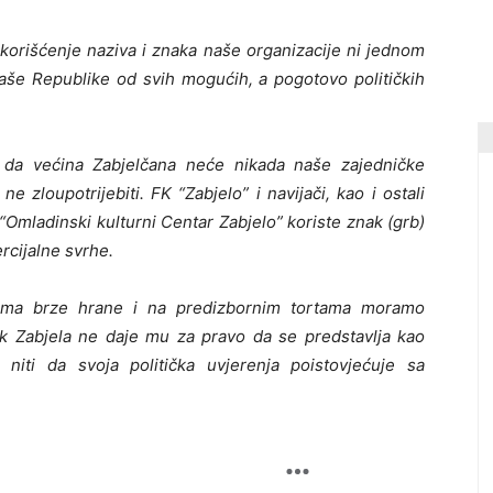
korišćenje naziva i znaka naše organizacije ni jednom
naše Republike od svih mogućih, a pogotovo političkih
m da većina Zabjelčana neće nikada naše zajedničke
 zloupotrijebiti. FK “Zabjelo” i navijači, kao i ostali
i “Omladinski kulturni Centar Zabjelo” koriste znak (grb)
rcijalne svrhe.
cima brze hrane i na predizbornim tortama moramo
ik Zabjela ne daje mu za pravo da se predstavlja kao
 niti da svoja politička uvjerenja poistovjećuje sa