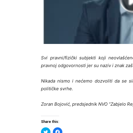
Svi pravni/fizički subjekti koji neovlašće
pravnoj odgovornosti jer su naziv i znak za
Nikada nismo i nećemo dozvoliti da se sim
političke svrhe.
Zoran Bojović, predsjednik NVO “Zabjelo Rep
Share this:
Click
Click