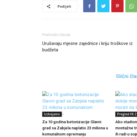
Podijeli
Prethodni članak
Urušavaju mjesne zajednice i kriju troškove iz
budžeta
Slični čla
Izdvajamo
Pregled FK Z
Za 10 godina betonizacije Glavni
Ako stadion
grad sa Zabjela naplatio 23 miliona u
montažne tr
komunalnom opremanju
ih radi u sop