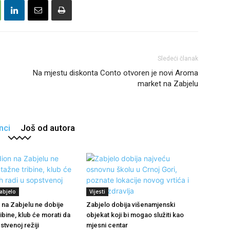
Sledeći članak
Na mjestu diskonta Conto otvoren je novi Aroma
market na Zabjelu
nci
Još od autora
abjelo
Vijesti
 na Zabjelu ne dobije
Zabjelo dobija višenamjenski
ibine, klub će morati da
objekat koji bi mogao služiti kao
stvenoj režiji
mjesni centar