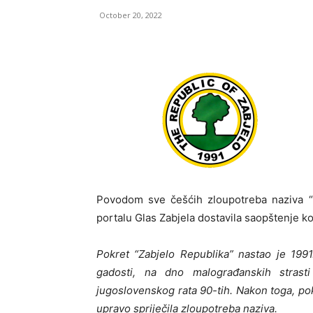
October 20, 2022
Povodom sve češćih zloupotreba naziva “R
portalu Glas Zabjela dostavila saopštenje ko
Pokret “Zabjelo Republika” nastao je 199
gadosti, na dno malograđanskih strast
jugoslovenskog rata 90-tih. Nakon toga, po
upravo spriječila zloupotreba naziva.