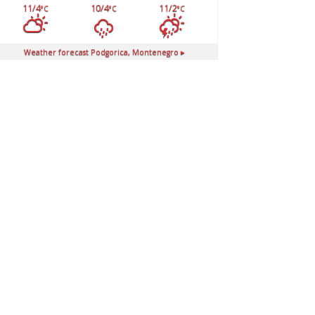
11/4
10/4
11/2
°C
°C
°C
Weather forecast
Podgorica, Montenegro ▸