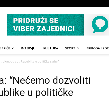
 PRIČE
INTERVJUI
KULTURA
SPORT
PRIRODA I ZDR
i zloupotrebu Republike u političke svrhe”
a: “Nećemo dozvoliti
blike u političke