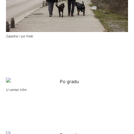
Zajedno i po hleb
U centar tržni