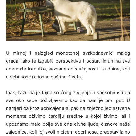
U mirnoj i naizgled monotonoj svakodnevnici malog
grada, lako je izgubiti perspektivu i postati imun na sve
one male trenutke, sazdane od slučajnosti i sudbine, koji
u sebi nose radosnu suštinu života.
Ipak, kažu da je tajna srećnog življenja u sposobnosti da
sve oko sebe doživljavamo kao da nam je prvi put. U
namjeri da kroz uobičajene a ipak neizbježno jedinstvene
momente oživimo čaroliju sredine u kojoj živimo, ali i
upoznamo malo bolje sve one divne ljude, članove naše
zajednice, koji joj svojim bićem doprinose, predstavljamo