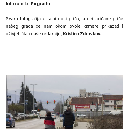
foto rubriku
Po gradu
.
Svaka fotografija u sebi nosi priču, a neispričane priče
našeg grada će nam okom svoje kamere prikazati i
oživjeti član naše redakcije,
Kristina Zdravkov.