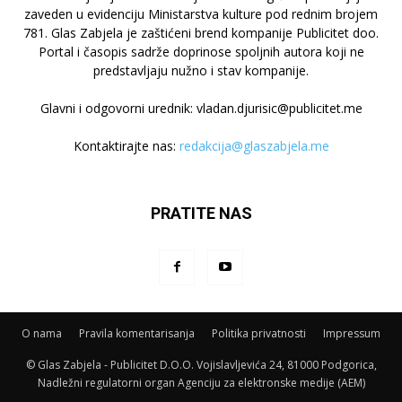
zaveden u evidenciju Ministarstva kulture pod rednim brojem
781. Glas Zabjela je zaštićeni brend kompanije Publicitet doo.
Portal i časopis sadrže doprinose spoljnih autora koji ne
predstavljaju nužno i stav kompanije.
Glavni i odgovorni urednik: vladan.djurisic@publicitet.me
Kontaktirajte nas:
redakcija@glaszabjela.me
PRATITE NAS
O nama
Pravila komentarisanja
Politika privatnosti
Impressum
© Glas Zabjela - Publicitet D.O.O. Vojislavljevića 24, 81000 Podgorica,
Nadležni regulatorni organ Agenciju za elektronske medije (AEM)