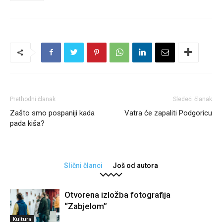
Prethodni članak
Sledeći članak
Zašto smo pospaniji kada
Vatra će zapaliti Podgoricu
pada kiša?
Slični članci
Još od autora
Otvorena izložba fotografija
“Zabjelom”
Kultura