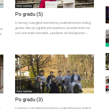
Foto rubrika
Po gradu (5)
U mirnoj i naizgled monotonoj svakodnevnici malog
grada, lako je izgubiti perspektivu i postati imun na
na
sve one male trenutke, sazdane od slučajnosti i...
m
Foto rubrika
Po gradu (3)
g
U mirnoj i naizgled monotonoj svakodnevnici malog