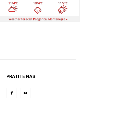
11/4
10/4
11/2
°C
°C
°C
Weather forecast
Podgorica, Montenegro ▸
PRATITE NAS