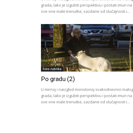
grada, lako je izgubiti perspektivu i postati imun na
sve one male trenutke, sazdane od slučajnosti i...
Foto rubrika
Po gradu (2)
U mirnoj i naizgled monotonoj svakodnevnici malo
grada, lako je izgubiti perspektivu i postati imun na
sve one male trenutke, sazdane od slučajnosti i...