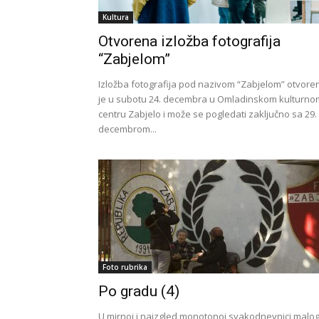
Kultura
Otvorena izložba fotografija
“Zabjelom”
Izložba fotografija pod nazivom “Zabjelom” otvore
je u subotu 24. decembra u Omladinskom kulturno
centru Zabjelo i može se pogledati zaključno sa 29.
decembrom...
Foto rubrika
Po gradu (4)
U mirnoj i naizgled monotonoj svakodnevnici malo