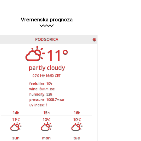
Vremenska prognoza
PODGORICA
◉
11°
partly cloudy
07:01
16:50 CET
feels like: 10
°c
wind: 8
sse
km/h
humidity: 52
%
pressure: 1008.7
mbar
uv index: 1
14
15
16
h
h
h
11
10
10
°C
°C
°C
sun
mon
tue