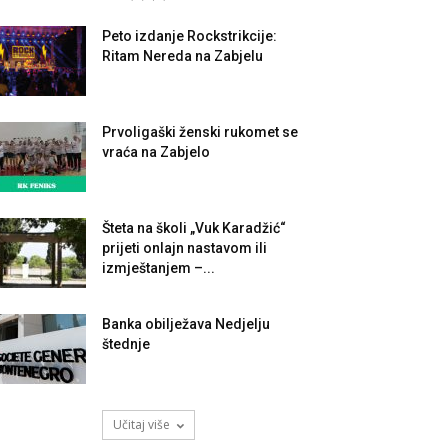
Peto izdanje Rockstrikcije:
Ritam Nereda na Zabjelu
Prvoligaški ženski rukomet se
vraća na Zabjelo
Šteta na školi „Vuk Karadžić“
prijeti onlajn nastavom ili
izmještanjem –...
Banka obilježava Nedjelju
štednje
Učitaj više