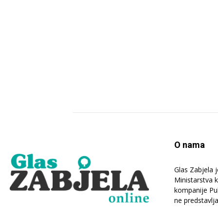
O nama
Glas Zabjela 
Ministarstva 
kompanije Publ
ne predstavlj