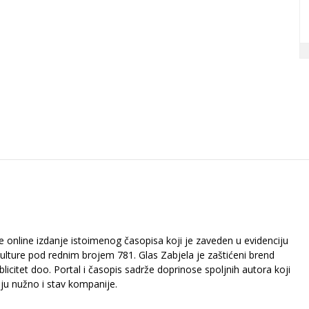
je online izdanje istoimenog časopisa koji je zaveden u evidenciju
kulture pod rednim brojem 781. Glas Zabjela je zaštićeni brend
icitet doo. Portal i časopis sadrže doprinose spoljnih autora koji
aju nužno i stav kompanije.