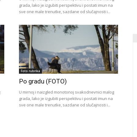
grada, lako je izgubiti perspektivu i postati imun na
sve one male trenutke, sazdane od slučajnosti i...
Foto rubrika
Po gradu (FOTO)
g
U mirnoj i naizgled monotonoj svakodnevnici malog
grada, lako je izgubiti perspektivu i postati imun na
sve one male trenutke, sazdane od slučajnosti i...