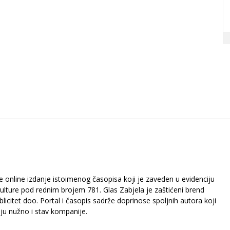
je online izdanje istoimenog časopisa koji je zaveden u evidenciju
kulture pod rednim brojem 781. Glas Zabjela je zaštićeni brend
icitet doo. Portal i časopis sadrže doprinose spoljnih autora koji
aju nužno i stav kompanije.