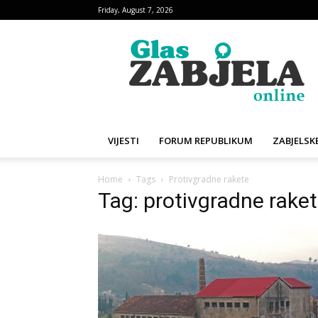
Friday, August 7, 2026
Glas
Zabjela
VIJESTI
FORUM REPUBLIKUM
ZABJELSKE
Home
Tags
Protivgradne rakete
Tag: protivgradne rake