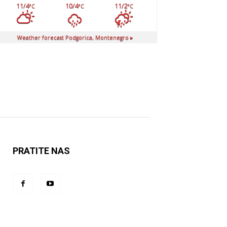
11/4
10/4
11/2
°C
°C
°C
Weather forecast
Podgorica, Montenegro ▸
PRATITE NAS