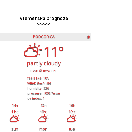
Vremenska prognoza
PODGORICA
◉
11°
partly cloudy
07:01
16:50 CET
feels like: 10
°c
wind: 8
sse
km/h
humidity: 52
%
pressure: 1008.7
mbar
uv index: 1
14
15
16
h
h
h
11
10
10
°C
°C
°C
sun
mon
tue