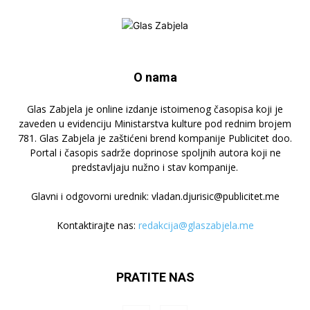
O nama
Glas Zabjela je online izdanje istoimenog časopisa koji je
zaveden u evidenciju Ministarstva kulture pod rednim brojem
781. Glas Zabjela je zaštićeni brend kompanije Publicitet doo.
Portal i časopis sadrže doprinose spoljnih autora koji ne
predstavljaju nužno i stav kompanije.
Glavni i odgovorni urednik: vladan.djurisic@publicitet.me
Kontaktirajte nas:
redakcija@glaszabjela.me
PRATITE NAS