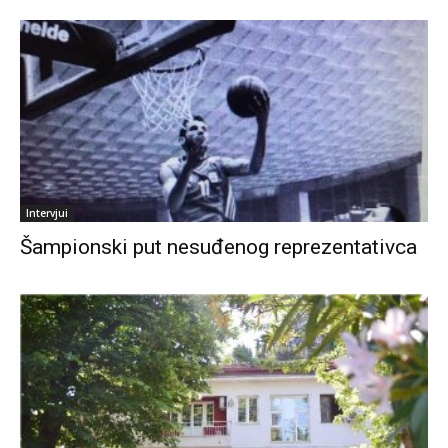
Intervjui
Šampionski put nesuđenog reprezentativca