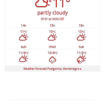
11°
partly cloudy
07:01
16:50 CET
14
15
16
h
h
h
11
10
10
°C
°C
°C
sun
mon
tue
11/4
10/4
11/2
°C
°C
°C
Weather forecast
Podgorica, Montenegro ▸