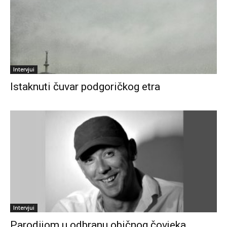
Intervjui
Istaknuti čuvar podgoričkog etra
Intervjui
Parodijom u odbranu običnog čovjeka