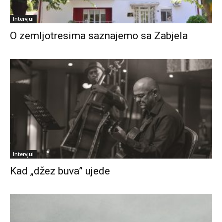
Intervjui
O zemljotresima saznajemo sa Zabjela
Intervjui
Kad „džez buva” ujede