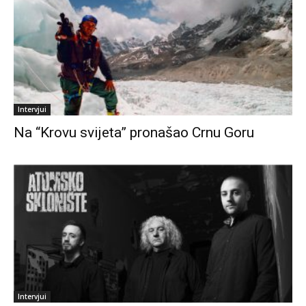
Intervjui
Na “Krovu svijeta” pronašao Crnu Goru
Intervjui