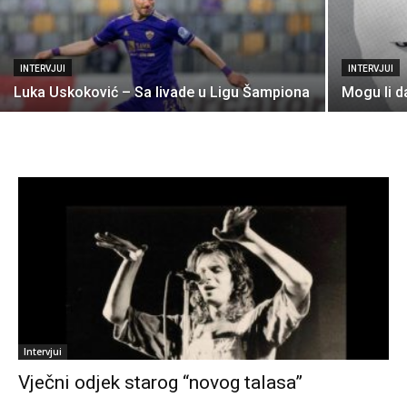
INTERVJUI
INTERVJUI
Luka Uskoković – Sa livade u Ligu Šampiona
Mogu li d
Intervjui
Vječni odjek starog “novog talasa”