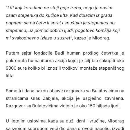
“
Lift koji koristimo ne stoji gdje treba, nego je nosim
osam stepenika do kućice lifta. Kad dolazim iz grada
popnem se na četvrti sprat i spuštam je stepenicu niz
stepenicu, uz pomoć dobrih ljudi, pogotovo komšija koji
mi svakodnevno izlaze u susret”
, kazao je Miodrag.
Putem sajta fondacije Budi human prošlog četvrtka je
pokrenuta humanitarna akcija kojoj je cilj bio sakupiti oko
9000 eura koliko bi iznosili troškovi montaže stepenišnog
lifta.
Samo tri dana nakon objave razgovora sa Bulatovićima na
stranicama Glas Zabjela, akcija je uspješno završena.
Razgovor sa Bulatovićima vidjelo je oko 150 hiljada ljudi.
U ljetnjim uslovima, kada su duži dani i vrućine, Miodrag
sa svojom suprugom veći dio dana provodi napolju, izvodi