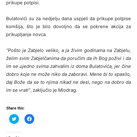
prikupe potpisi.
Bulatovići su za nedjelju dana uspjeli da prikupe potpise
komšija, što je bilo dovoljno da se pokrene akcija za
prikupljanje novca.
“Pošto je Zabjelo veliko, a ja živim godinama na Zabjelu,
želim svim Zabjelčanima da poručim da ih Bog poživi i da
im se ujedno svima zahvalim iz doma Bulatovića, jer čine
dobro koje ne može niko da zaboravi. Mene bi to spasilo,
daj Bože da se to njima nikad ne desi, nego na dobro da
im se vrati”
, zaključio je Miodrag.
Share this:
Click
Click
to
to
share
share
on
on
Twitter
Facebook