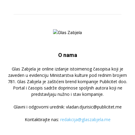
O nama
Glas Zabjela je online izdanje istoimenog časopisa koji je
zaveden u evidenciju Ministarstva kulture pod rednim brojem
781. Glas Zabjela je zaštićeni brend kompanije Publicitet doo.
Portal i časopis sadrže doprinose spoljnih autora koji ne
predstavljaju nužno i stav kompanije.
Glavni i odgovorni urednik: vladan.djurisic@publicitet.me
Kontaktirajte nas:
redakcija@glaszabjela.me