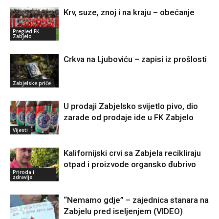
Krv, suze, znoj i na kraju – obećanje
Pregled FK
Zabjelo
Crkva na Ljuboviću – zapisi iz prošlosti
Zabjelske priče
U prodaji Zabjelsko svijetlo pivo, dio
zarade od prodaje ide u FK Zabjelo
Vijesti
Kalifornijski crvi sa Zabjela recikliraju
otpad i proizvode organsko đubrivo
Priroda i
zdravlje
“Nemamo gdje” – zajednica stanara na
Zabjelu pred iseljenjem (VIDEO)