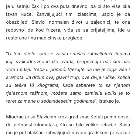
je u šetnju čak i po dva puta dnevno, da bi što više bila
izvan kuće. Zahvaljujući tim izlascima, uspio je da
obezbijedi Slavici normalan život u zajednici, te ona
redovno ide kod frizera, viđa se sa prijateljima, ide u
restorane i na medicinske preglede.
“
U tom dijelu sam se zaista snašao zahvaljujući ljudima
koji svakodnevno kruže ovuda, prepoznaju nas čim nas
vide i pitaju treba li pomoć. Vjerujte da me je toga više i
sramota. Ja držim ovaj glavni trup, ove dvije ručke, kolica
su teška 18 kilograma, kada saberete to sa njenom
tjelesnom težinom, možete samo zamisliti koliki je to
teret za mene u sedamdesetim godinama
“, istakao je.
Miodrag je sa Slavicom kroz grad znao šetati punih deset
do petnaest kilometara, što su bile velike relacije. Sada
mu je put olakšan zahvaljujući novom gradskom prevozu i