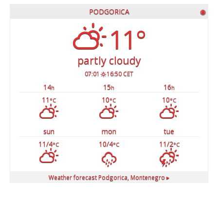
PODGORICA
◉
11°
partly cloudy
07:01
16:50 CET
14
15
16
h
h
h
11
10
10
°C
°C
°C
sun
mon
tue
11/4
10/4
11/2
°C
°C
°C
Weather forecast
Podgorica, Montenegro ▸