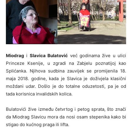
Miodrag
i
Slavica Bulatović
već godinama žive u ulici
Princeze Ksenije, u zgradi na Zabjelu poznatijoj kao
Splićanka. Njihova sudbina zauvijek se promijenila 18.
maja 2018. godine, kada je Slavica je doživjela klasični
moždani udar. Došlo je do totalne oduzetosti, pa je od
tada korisnica invalidskih kolica.
Bulatovići žive između četvrtog i petog sprata, što znači
da Miodrag Slavicu mora da nosi osam stepenika kako bi
stigao do kućnog praga ili lifta.