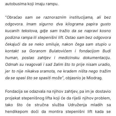
autobusima koji imaju rampu.
“
Obraćao sam se raznoraznim institucijama, ali bez
odgovora. Imam sigurno dva kilograma papira gusto
kucanih tekstova, gdje sam tražio da se napravi kosno
podizna rampa ili stepenišni lift. Ostao sam bez odgovora
čekajući da se neko smiluje, nakon čega sam stupio u
kontakt sa Goranom Bulatovićem i fondacijom Budi
human, poslao zahtjev i medicinsku dokumentaciju.
Odmah su reagovali i sad žalim što to prije nisam uradio,
jer to nije nikakva sramota, ne kradem ništa nego tražim
da se spasi što se spasiti može”
, objasnio je Miodrag.
Fondacija se odazvala na njihov zahtjev, pa im je dostavio
projekat stepenišnog lifta koji će da riješi njihov problem,
tako što će stručna služba Udruženja mladih sa
hendikepom doći da montira stepenišni lift kada se