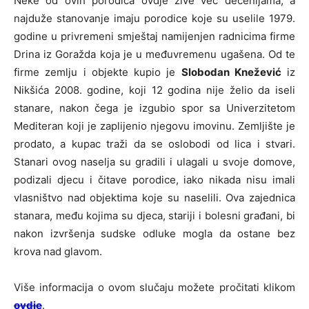
Neke od ovih porodica ovdje žive već decenijama, a
najduže stanovanje imaju porodice koje su uselile 1979.
godine u privremeni smještaj namijenjen radnicima firme
Drina iz Goražda koja je u međuvremenu ugašena. Od te
firme zemlju i objekte kupio je
Slobodan Knežević
iz
Nikšića 2008. godine, koji 12 godina nije želio da iseli
stanare, nakon čega je izgubio spor sa Univerzitetom
Mediteran koji je zaplijenio njegovu imovinu. Zemljište je
prodato, a kupac traži da se oslobodi od lica i stvari.
Stanari ovog naselja su gradili i ulagali u svoje domove,
podizali djecu i čitave porodice, iako nikada nisu imali
vlasništvo nad objektima koje su naselili. Ova zajednica
stanara, među kojima su djeca, stariji i bolesni građani, bi
nakon izvršenja sudske odluke mogla da ostane bez
krova nad glavom.
Više informacija o ovom slučaju možete pročitati klikom
ovdje
.