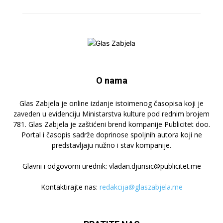
O nama
Glas Zabjela je online izdanje istoimenog časopisa koji je
zaveden u evidenciju Ministarstva kulture pod rednim brojem
781. Glas Zabjela je zaštićeni brend kompanije Publicitet doo.
Portal i časopis sadrže doprinose spoljnih autora koji ne
predstavljaju nužno i stav kompanije.
Glavni i odgovorni urednik: vladan.djurisic@publicitet.me
Kontaktirajte nas:
redakcija@glaszabjela.me