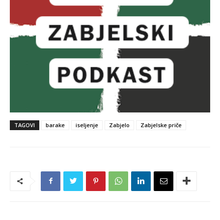
TAGOVI
barake
iseljenje
Zabjelo
Zabjelske priče