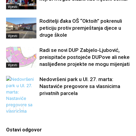
Vijesti
Roditelji đaka OŠ “Oktoih” pokrenuli
peticiju protiv premještanja djece u
druge škole
Vijesti
Radi se novi DUP Zabjelo-Ljubović,
preispitaće postojeće DUPove ali neke
naslijeđene projekte ne mogu mijenjati
Vijesti
Nedovršeni park u Ul. 27. marta:
Nastaviće pregovore sa vlasnicima
privatnih parcela
Vijesti
Ostavi odgovor