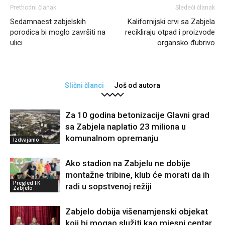
Prethodni članak
Sledeći članak
Sedamnaest zabjelskih
Kalifornijski crvi sa Zabjela
porodica bi moglo završiti na
recikliraju otpad i proizvode
ulici
organsko đubrivo
Slični članci
Još od autora
Za 10 godina betonizacije Glavni grad
sa Zabjela naplatio 23 miliona u
komunalnom opremanju
Izdvajamo
Ako stadion na Zabjelu ne dobije
montažne tribine, klub će morati da ih
Pregled FK
radi u sopstvenoj režiji
Zabjelo
Zabjelo dobija višenamjenski objekat
koji bi mogao služiti kao mjesni centar