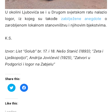
U okolini Ljubovića se i u Drugom svjetskom ratu nalazio
logor, iz kojeg su takođe
zabilježene anegdote
o
zarobljenom lokalnom stanovništvu i njihovim bjekstvima.
K.S.
Izvor: List “Golub” br. 17. i 18. Nešo Stanić (1893); “Zeta i
Lješkopoljci”, Andrija Jovićević (1925)
,
“Zatvori u
Podgorici i logor na Zabjelu”
Share this:
Click
Click
to
to
share
share
on
on
Twitter
Facebook
(Opens
(Opens
Like this:
in
in
new
new
Loading...