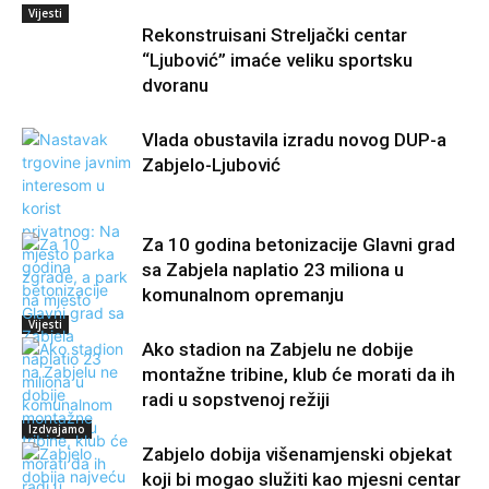
Vijesti
Rekonstruisani Streljački centar
“Ljubović” imaće veliku sportsku
dvoranu
Vlada obustavila izradu novog DUP-a
Zabjelo-Ljubović
Za 10 godina betonizacije Glavni grad
sa Zabjela naplatio 23 miliona u
komunalnom opremanju
Vijesti
Ako stadion na Zabjelu ne dobije
montažne tribine, klub će morati da ih
radi u sopstvenoj režiji
Izdvajamo
Zabjelo dobija višenamjenski objekat
koji bi mogao služiti kao mjesni centar