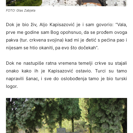
FOTO: Glas Zabjela
Dok je bio živ, Aljo Kapisazović je i sam govorio: “Vala,
prve me godine sam Bog opohsnuo, da se prođem ovoga
pakva (tur. crkvena svojina) kad mi je đetić s pećina pao i
nijesam se htio okaniti, pa evo što dočekah”.
Dok ne nastupiše ratna vremena temelji crkve su stajali
onako kako ih je Kapisazović ostavio. Turci su tamo
napravili šanac, i sve do oslobođenja tamo je bio turski
logor.