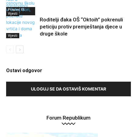
Pregled FK
Zabjelo
Vijesti
Roditelji đaka OŠ “Oktoih” pokrenuli
peticiju protiv premještanja djece u
druge škole
Vijesti
Ostavi odgovor
ULOGUJ SE DA OSTAVIŠ KOMENTAR
Forum Republikum