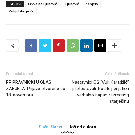
TAGOVI
Crkva na Ljuboviću
Ljubović
Zabjelo
Zabjelske priče
Prethodni članak
Sledeći članak
PRIPRAVNIČKI U GLAS
Nastavnici OŠ “Vuk Karadžić”
ZABJELA: Prijave otvorene do
protestovali: Roditelj prijetio i
18. novembra
verbalno napao razrednog
starješinu
Slični članci
Još od autora