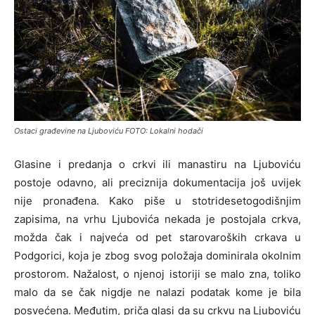
Ostaci građevine na Ljuboviću FOTO: Lokalni hodači
Glasine i predanja o crkvi ili manastiru na Ljuboviću
postoje odavno, ali preciznija dokumentacija još uvijek
nije pronađena. Kako piše u stotridesetogodišnjim
zapisima, na vrhu Ljubovića nekada je postojala crkva,
možda čak i najveća od pet starovaroških crkava u
Podgorici, koja je zbog svog položaja dominirala okolnim
prostorom. Nažalost, o njenoj istoriji se malo zna, toliko
malo da se čak nigdje ne nalazi podatak kome je bila
posvećena. Međutim, priča glasi da su crkvu na Ljuboviću