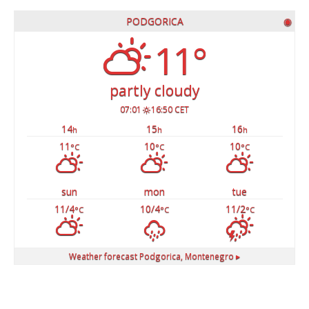
PODGORICA
◉
11°
partly cloudy
07:01
16:50 CET
14
15
16
h
h
h
11
10
10
°C
°C
°C
sun
mon
tue
11/4
10/4
11/2
°C
°C
°C
Weather forecast
Podgorica, Montenegro ▸