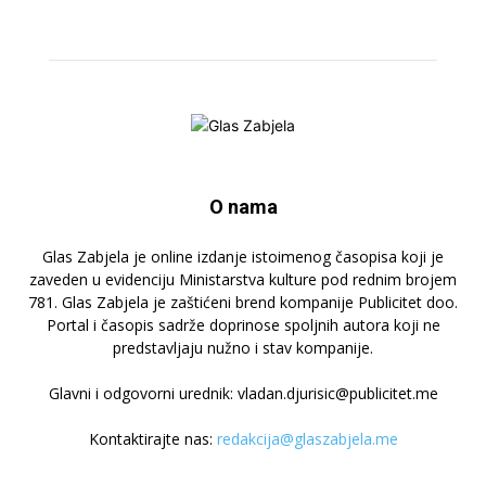
O nama
Glas Zabjela je online izdanje istoimenog časopisa koji je
zaveden u evidenciju Ministarstva kulture pod rednim brojem
781. Glas Zabjela je zaštićeni brend kompanije Publicitet doo.
Portal i časopis sadrže doprinose spoljnih autora koji ne
predstavljaju nužno i stav kompanije.
Glavni i odgovorni urednik: vladan.djurisic@publicitet.me
Kontaktirajte nas:
redakcija@glaszabjela.me