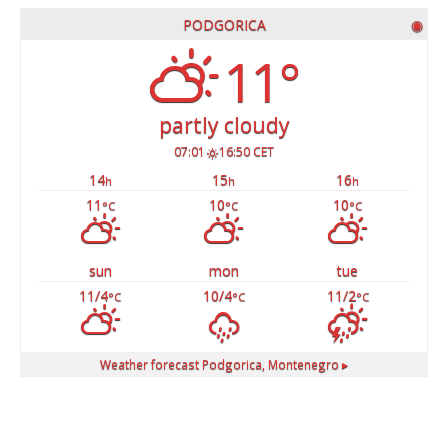
PODGORICA
◉
11°
partly cloudy
07:01
16:50 CET
14
15
16
h
h
h
11
10
10
°C
°C
°C
sun
mon
tue
11/4
10/4
11/2
°C
°C
°C
Weather forecast
Podgorica, Montenegro ▸