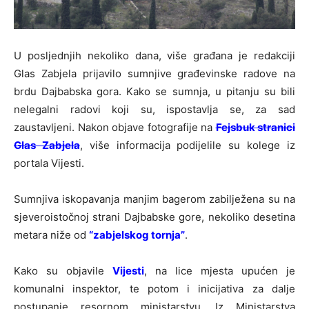
U posljednjih nekoliko dana, više građana je redakciji
Glas Zabjela prijavilo sumnjive građevinske radove na
brdu Dajbabska gora. Kako se sumnja, u pitanju su bili
nelegalni radovi koji su, ispostavlja se, za sad
zaustavljeni. Nakon objave fotografije na
Fejsbuk stranici
Glas Zabjela
, više informacija podijelile su kolege iz
portala Vijesti.
Sumnjiva iskopavanja manjim bagerom zabilježena su na
sjeveroistočnoj strani Dajbabske gore, nekoliko desetina
metara niže od
“zabjelskog tornja”
.
Kako su objavile
Vijesti
, na lice mjesta upućen je
komunalni inspektor, te potom i inicijativa za dalje
postupanje resornom ministarstvu. Iz Ministarstva