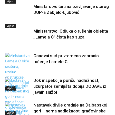
Vijesti
Ministarstvo ćuti na oživljavanje starog
DUP-a Zabjelo-Ljubović
Vijesti
Ministarstvo: Odluka o rušenju objekta
,,Lamela C” čista kao suza
Osnovni sud privremeno zabranio
rušenje Lamele C
Dok inspekcije poriču nadležnost,
uzurpator zemljišta dobija DOJAVE iz
Vijesti
javnih službi
Nastavak divlje gradnje na Dajbabskoj
gori – nema nadležnosti građevinske
Vijesti