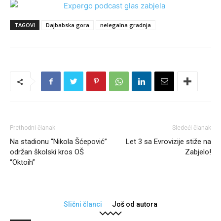
TAGOVI
Dajbabska gora
nelegalna gradnja
Prethodni članak
Sledeći članak
Na stadionu “Nikola Šćepović”
Let 3 sa Evrovizije stiže na
održan školski kros OŠ
Zabjelo!
“Oktoih”
Slični članci
Još od autora