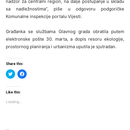
nadzor za centralni region, na dalje postupanje u skladu
sa nadležnostima”, piše u odgovoru podgoričke
Komunalne inspekcije portalu Vijesti.
Građanka se službama Glavnog grada obratila putem
elektronske pošte 30. marta, a dopis resoru ekologije,
prostornog planiranja i urbanizma uputila je sjutradan.
Share this:
Click
Click
to
to
share
share
on
on
Twitter
Facebook
(Opens
(Opens
Like this:
in
in
new
new
Loading...
window)
window)