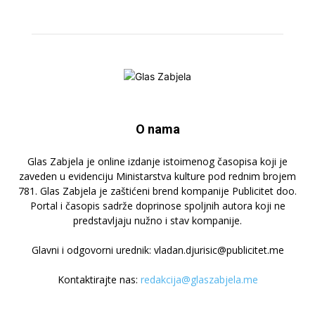
O nama
Glas Zabjela je online izdanje istoimenog časopisa koji je
zaveden u evidenciju Ministarstva kulture pod rednim brojem
781. Glas Zabjela je zaštićeni brend kompanije Publicitet doo.
Portal i časopis sadrže doprinose spoljnih autora koji ne
predstavljaju nužno i stav kompanije.
Glavni i odgovorni urednik: vladan.djurisic@publicitet.me
Kontaktirajte nas:
redakcija@glaszabjela.me