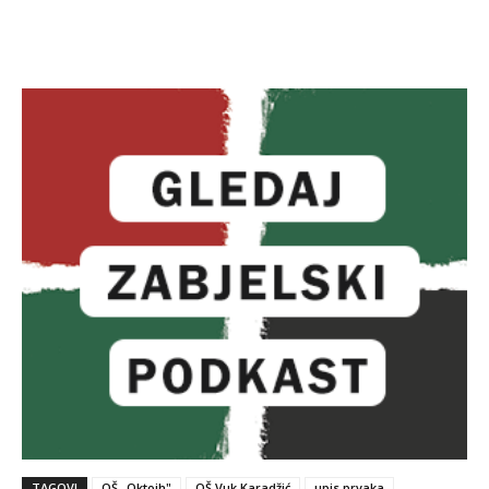
TAGOVI
OŠ „Oktoih"
OŠ Vuk Karadžić
upis prvaka