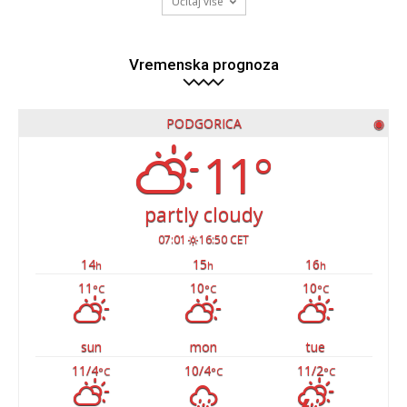
Učitaj više
Vremenska prognoza
PODGORICA
◉
11°
partly cloudy
07:01
16:50 CET
14
15
16
h
h
h
11
10
10
°C
°C
°C
sun
mon
tue
11/4
10/4
11/2
°C
°C
°C