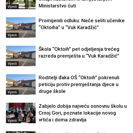
Ministarstvo ćuti
Vijesti
Promijenili odluku: Neće seliti učenike
“Oktoiha” u “Vuk Karadžić”
Vijesti
Škola “Oktoih” pet odjeljenja trećeg
razreda premješta u “Vuk Karadžić”
Vijesti
Roditelji đaka OŠ “Oktoih” pokrenuli
peticiju protiv premještanja djece u
druge škole
Vijesti
Zabjelo dobija najveću osnovnu školu u
Crnoj Gori, poznate lokacije novog
vrtića i doma zdravlja
Vijesti