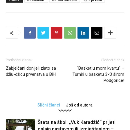
Prethodni članak
Sledeći članak
Zabjelčani donijeli zlato sa
“Basket u mom kvartu” –
džiu-džicu prvenstva u BiH
Turniri u basketu 3×3 širom
Podgorice!
Slični članci
Još od autora
Šteta na školi „Vuk Karadžić“ prijeti
onlajn nastavom ili izmještanjem –