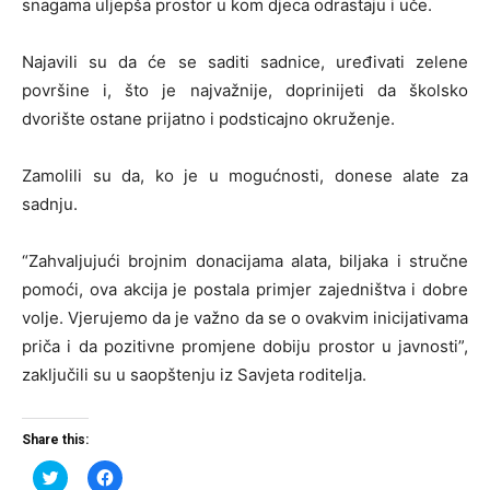
snagama uljepša prostor u kom djeca odrastaju i uče.
Najavili su da će se saditi sadnice, uređivati zelene
površine i, što je najvažnije, doprinijeti da školsko
dvorište ostane prijatno i podsticajno okruženje.
Zamolili su da, ko je u mogućnosti, donese alate za
sadnju.
“Zahvaljujući brojnim donacijama alata, biljaka i stručne
pomoći, ova akcija je postala primjer zajedništva i dobre
volje. Vjerujemo da je važno da se o ovakvim inicijativama
priča i da pozitivne promjene dobiju prostor u javnosti”,
zaključili su u saopštenju iz Savjeta roditelja.
Share this:
Click
Click
to
to