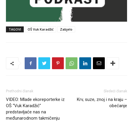
TAGOVI
OŠ Vuk Karadžić
Zabjelo
Prethodni članak
Sledeći članak
VIDEO: Mlade ekoreporterke iz
Krv, suze, znoj i na kraju –
OŠ “Vuk Karadžić”
obećanje
predstavljaće nas na
međunarodnom takmičenju