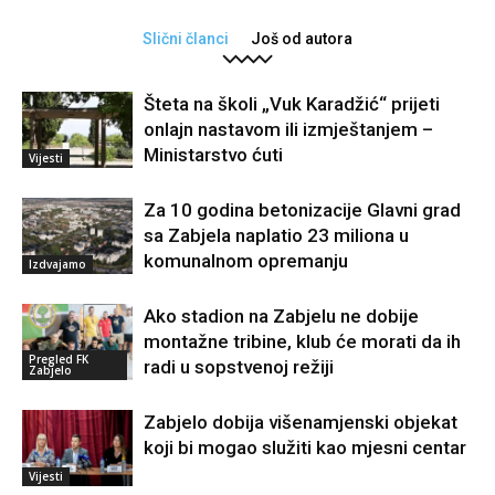
Slični članci
Još od autora
Šteta na školi „Vuk Karadžić“ prijeti
onlajn nastavom ili izmještanjem –
Ministarstvo ćuti
Vijesti
Za 10 godina betonizacije Glavni grad
sa Zabjela naplatio 23 miliona u
komunalnom opremanju
Izdvajamo
Ako stadion na Zabjelu ne dobije
montažne tribine, klub će morati da ih
Pregled FK
radi u sopstvenoj režiji
Zabjelo
Zabjelo dobija višenamjenski objekat
koji bi mogao služiti kao mjesni centar
Vijesti