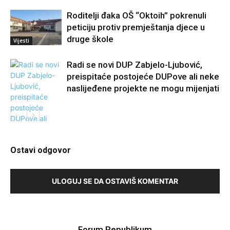
Roditelji đaka OŠ “Oktoih” pokrenuli
peticiju protiv premještanja djece u
druge škole
Vijesti
Radi se novi DUP Zabjelo-Ljubović,
preispitaće postojeće DUPove ali neke
naslijeđene projekte ne mogu mijenjati
Ostavi odgovor
Vijesti
ULOGUJ SE DA OSTAVIŠ KOMENTAR
Forum Republikum