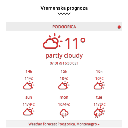
Vremenska prognoza
PODGORICA
◉
11°
partly cloudy
07:01
16:50 CET
14
15
16
h
h
h
11
10
10
°C
°C
°C
sun
mon
tue
11/4
10/4
11/2
°C
°C
°C
Weather forecast
Podgorica, Montenegro ▸