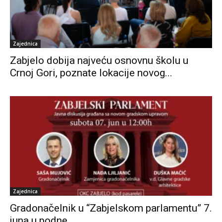
Zajednica
Zabjelo dobija najveću osnovnu školu u
Crnoj Gori, poznate lokacije novog...
Zajednica
Gradonačelnik u “Zabjelskom parlamentu” 7.
juna u podne