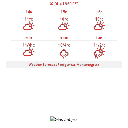
07:01
16:50 CET
14
15
16
h
h
h
11
10
10
°C
°C
°C
sun
mon
tue
11/4
10/4
11/2
°C
°C
°C
Weather forecast
Podgorica, Montenegro ▸