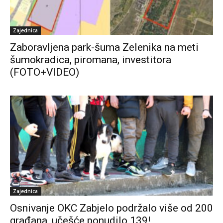
Zajednica
Zaboravljena park-šuma Zelenika na meti
šumokradica, piromana, investitora
(FOTO+VIDEO)
Zajednica
Osnivanje OKC Zabjelo podržalo više od 200
građana, učešće ponudilo 139!