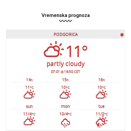
Vremenska prognoza
PODGORICA
◉
11°
partly cloudy
07:01
16:50 CET
14
15
16
h
h
h
11
10
10
°C
°C
°C
sun
mon
tue
11/4
10/4
11/2
°C
°C
°C