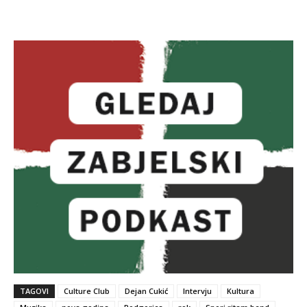
TAGOVI
Culture Club
Dejan Cukić
Intervju
Kultura