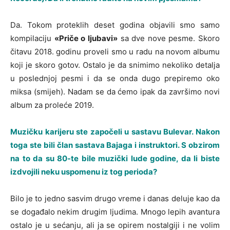
Da. Tokom proteklih deset godina objavili smo samo
kompilaciju
«Priče o ljubavi»
sa dve nove pesme. Skoro
čitavu 2018. godinu proveli smo u radu na novom albumu
koji je skoro gotov. Ostalo je da snimimo nekoliko detalja
u poslednjoj pesmi i da se onda dugo prepiremo oko
miksa (smijeh). Nadam se da ćemo ipak da završimo novi
album za proleće 2019.
Muzičku karijeru ste započeli u sastavu Bulevar. Nakon
toga ste bili član sastava Bajaga i instruktori. S obzirom
na to da su 80-te bile muzički lude godine, da li biste
izdvojili neku uspomenu iz tog perioda?
Bilo je to jedno sasvim drugo vreme i danas deluje kao da
se događalo nekim drugim ljudima. Mnogo lepih avantura
ostalo je u sećanju, ali ja se opirem nostalgiji i ne volim