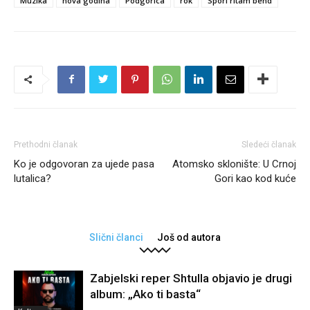
Muzika
nova godina
Podgorica
rok
Spori ritam bend
Prethodni članak
Sledeći članak
Ko je odgovoran za ujede pasa
Atomsko sklonište: U Crnoj
lutalica?
Gori kao kod kuće
Slični članci
Još od autora
Zabjelski reper Shtulla objavio je drugi
album: „Ako ti basta“