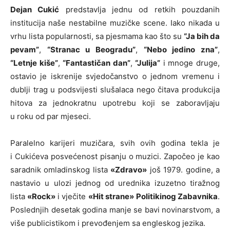
Dejan Cukić
predstavlja jednu od retkih pouzdanih
institucija naše nestabilne muzičke scene. Iako nikada u
vrhu lista popularnosti, sa pjesmama kao što su
“Ja bih da
pevam”
,
“Stranac u Beogradu”
,
“Nebo jedino zna”
,
“Letnje kiše”
,
“Fantastičan dan”
,
“Julija”
i mnoge druge,
ostavio je iskrenije svjedočanstvo o jednom vremenu i
dublji trag u podsvijesti slušalaca nego čitava produkcija
hitova za jednokratnu upotrebu koji se zaboravljaju
u roku od par mjeseci.
Paralelno karijeri muzičara, svih ovih godina tekla je
i Cukićeva posvećenost pisanju o muzici. Započeo je kao
saradnik omladinskog lista
«Zdravo»
još 1979. godine, a
nastavio u ulozi jednog od urednika izuzetno tiražnog
lista
«Rock»
i vječite
«Hit strane»
Politikinog Zabavnika
.
Poslednjih desetak godina manje se bavi novinarstvom, a
više publicistikom i prevođenjem sa engleskog jezika.