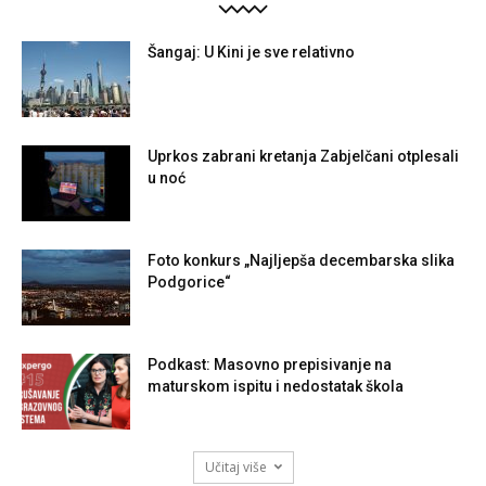
Šangaj: U Kini je sve relativno
Uprkos zabrani kretanja Zabjelčani otplesali
u noć
Foto konkurs „Najljepša decembarska slika
Podgorice“
Podkast: Masovno prepisivanje na
maturskom ispitu i nedostatak škola
Učitaj više