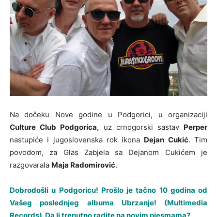
Na dočeku Nove godine u Podgorici, u organizaciji
Culture Club Podgorica,
uz crnogorski sastav
Perper
nastupiće i jugoslovenska rok ikona
Dejan Cukić
. Tim
povodom, za Glas Zabjela sa Dejanom Cukićem je
razgovarala
Maja Radomirović
.
Dobrodošli u Podgoricu! Prošlo je tačno 10 godina od
Vašeg poslednjeg albuma Ubrzanje! (Multimedia
Records). Da li trenutno radite na novim pjesmama?