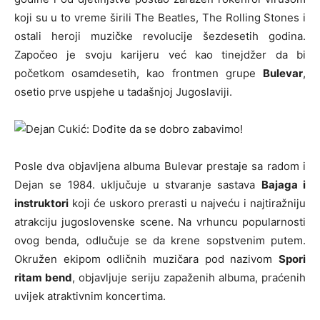
koji su u to vreme širili The Beatles, The Rolling Stones i
ostali heroji muzičke revolucije šezdesetih godina.
Započeo je svoju karijeru već kao tinejdžer da bi
početkom osamdesetih, kao frontmen grupe
Bulevar
,
osetio prve uspjehe u tadašnjoj Jugoslaviji.
Posle dva objavljena albuma Bulevar prestaje sa radom i
Dejan se 1984. uključuje u stvaranje sastava
Bajaga i
instruktori
koji će uskoro prerasti u najveću i najtiražniju
atrakciju jugoslovenske scene. Na vrhuncu popularnosti
ovog benda, odlučuje se da krene sopstvenim putem.
Okružen ekipom odličnih muzičara pod nazivom
Spori
ritam bend
, objavljuje seriju zapaženih albuma, praćenih
uvijek atraktivnim koncertima.