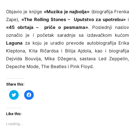
Objavio je knjige
«Muzika je najbolja»
(biografija Frenka
Zape),
«The Rolling Stones – Uputstvo za upotrebu»
i
«45 obrtaja – priče o pesmama»
. Poslednji naslov
označio je i početak saradnje sa izdavačkom kućom
Laguna
za koju je uradio prevode autobiografija Erika
Kleptona, Kita Ričardsa i Bilija Ajdola, kao i biografija
Dejvida Bouvija, Mika Džegera, sastava Led Zeppelin,
Depeche Mode, The Beatles i Pink Floyd.
Share this:
Click
Click
to
to
share
share
on
on
Twitter
Facebook
(Opens
(Opens
Like this:
in
in
new
new
Loading...
window)
window)