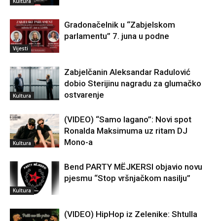
Kultura
Gradonačelnik u “Zabjelskom
parlamentu” 7. juna u podne
Vijesti
Zabjelčanin Aleksandar Radulović
dobio Sterijinu nagradu za glumačko
ostvarenje
Kultura
(VIDEO) “Samo lagano”: Novi spot
Ronalda Maksimuma uz ritam DJ
Mono-a
Kultura
Bend PARTY MËJKERSI objavio novu
pjesmu “Stop vršnjačkom nasilju”
Kultura
(VIDEO) HipHop iz Zelenike: Shtulla