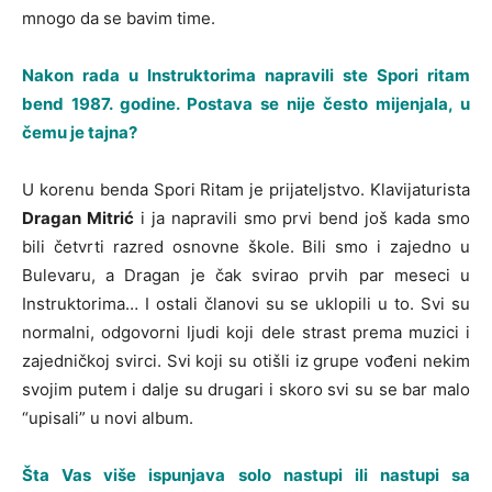
mnogo da se bavim time.
Nakon rada u Instruktorima napravili ste Spori ritam
bend 1987. godine. Postava se nije često mijenjala, u
čemu je tajna?
U korenu benda Spori Ritam je prijateljstvo. Klavijaturista
Dragan Mitrić
i ja napravili smo prvi bend još kada smo
bili četvrti razred osnovne škole. Bili smo i zajedno u
Bulevaru, a Dragan je čak svirao prvih par meseci u
Instruktorima… I ostali članovi su se uklopili u to. Svi su
normalni, odgovorni ljudi koji dele strast prema muzici i
zajedničkoj svirci. Svi koji su otišli iz grupe vođeni nekim
svojim putem i dalje su drugari i skoro svi su se bar malo
“upisali” u novi album.
Šta Vas više ispunjava solo nastupi ili nastupi sa