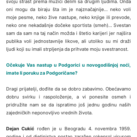
svoju strast prema muzici delim sa drugim ljudima. Onda
oni mogu da biraju šta im je najznačajnije… neko voli
moje pesme, neko žive nastupe, neko knjige ili prevode,
neko one nekadašnje dočeke sportista (smeh)… Svestan
sam da sam na taj način možda i štetio karijeri jer najšira
publika voli jednostavnije likove, ali utoliko su mi draži
ljudi koji su imali strpljenja da prihvate moju svestranost.
Očekuje Vas nastup u Podgorici u novogodišnjoj noći,
imate li poruku za Podgoričane?
Dragi prijatelji, dođite da se dobro zabavimo. Obećavamo
dobru svirku i raspoloženje, a vi ponesite osmeh i
pridružite nam se da ispratimo još jednu godinu naših
zajedničkih neponovljivo vrednih života.
Dejan Cukić
rođen je u Beogradu 4. novembra 1959.
godine i od djetinjstva postao zaražen rokenrol virusom