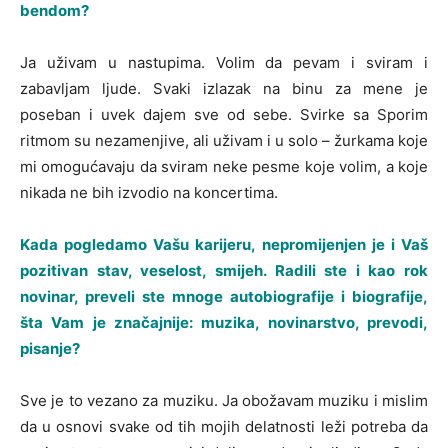
bendom?
Ja uživam u nastupima. Volim da pevam i sviram i
zabavljam ljude. Svaki izlazak na binu za mene je
poseban i uvek dajem sve od sebe. Svirke sa Sporim
ritmom su nezamenjive, ali uživam i u solo – žurkama koje
mi omogućavaju da sviram neke pesme koje volim, a koje
nikada ne bih izvodio na koncertima.
Kada pogledamo Vašu karijeru, nepromijenjen je i Vaš
pozitivan stav, veselost, smijeh. Radili ste i kao rok
novinar, preveli ste mnoge autobiografije i biografije,
šta Vam je značajnije: muzika, novinarstvo, prevodi,
pisanje?
Sve je to vezano za muziku. Ja obožavam muziku i mislim
da u osnovi svake od tih mojih delatnosti leži potreba da