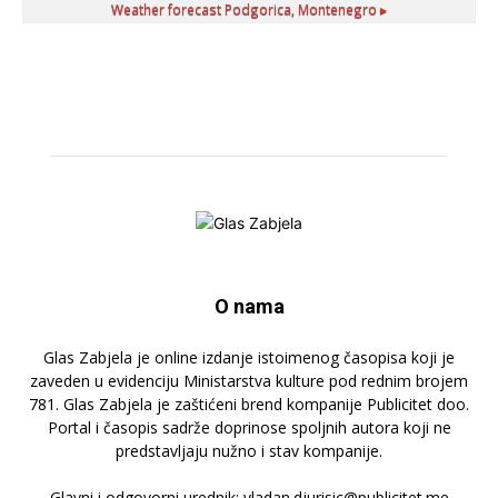
Weather forecast
Podgorica, Montenegro ▸
O nama
Glas Zabjela je online izdanje istoimenog časopisa koji je
zaveden u evidenciju Ministarstva kulture pod rednim brojem
781. Glas Zabjela je zaštićeni brend kompanije Publicitet doo.
Portal i časopis sadrže doprinose spoljnih autora koji ne
predstavljaju nužno i stav kompanije.
Glavni i odgovorni urednik: vladan.djurisic@publicitet.me