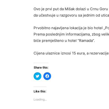
Ovo je prvi put da Mišak dolazi u Crnu Goru
da učestvuje u razgovoru sa jednim od uticaj
Prvobitno najavljena lokacija je bio hotel „
Prema poslednjim informacijama, zbog velik
biće premješteno u hotel “Ramada”.
Cijena ulaznice iznosi 15 eura, a rezervacij
Share this:
Click
Click
to
to
share
share
on
on
Twitter
Facebook
(Opens
(Opens
Like this:
in
in
new
new
Loading...
window)
window)