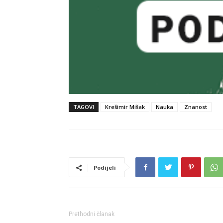
TAGOVI
Krešimir Mišak
Nauka
Znanost
Podijeli
Prethodni članak