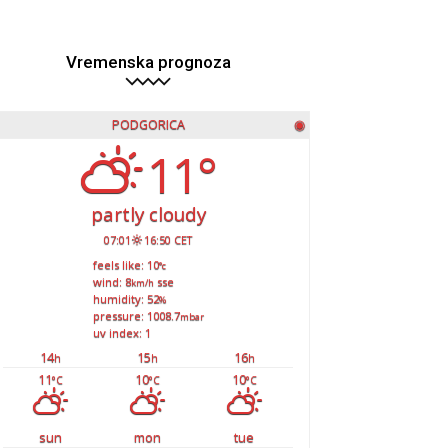
Vremenska prognoza
PODGORICA
◉
11°
partly cloudy
07:01
16:50 CET
feels like: 10
°c
wind: 8
sse
km/h
humidity: 52
%
pressure: 1008.7
mbar
uv index: 1
14
15
16
h
h
h
11
10
10
°C
°C
°C
sun
mon
tue