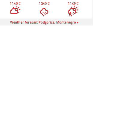
11/4
10/4
11/2
°C
°C
°C
Weather forecast
Podgorica, Montenegro ▸