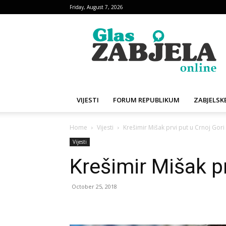
Friday, August 7, 2026
Glas
Zabjela
VIJESTI
FORUM REPUBLIKUM
ZABJELSKE
Home
Vijesti
Krešimir Mišak prvi put u Crnoj Gori
Vijesti
Krešimir Mišak pr
October 25, 2018