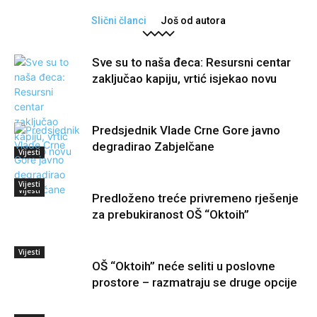
Slični članci
Još od autora
Sve su to naša đeca: Resursni centar
zaključao kapiju, vrtić isjekao novu
Predsjednik Vlade Crne Gore javno
degradirao Zabjelčane
Vijesti
Vijesti
Vijesti
Predloženo treće privremeno rješenje
za prebukiranost OŠ “Oktoih”
Vijesti
OŠ “Oktoih” neće seliti u poslovne
prostore – razmatraju se druge opcije