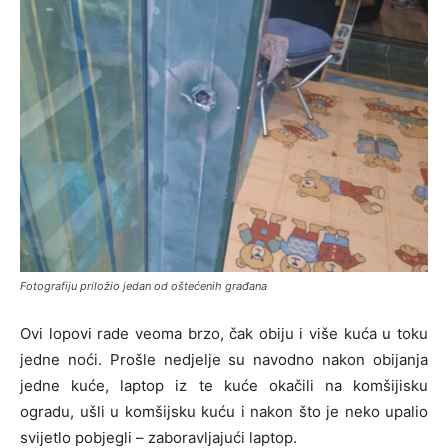
Fotografiju priložio jedan od oštećenih građana
Ovi lopovi rade veoma brzo, čak obiju i više kuća u toku
jedne noći. Prošle nedjelje su navodno nakon obijanja
jedne kuće, laptop iz te kuće okačili na komšijisku
ogradu, ušli u komšijsku kuću i nakon što je neko upalio
svijetlo pobjegli – zaboravljajući laptop.