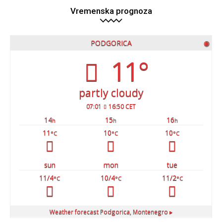
Vremenska prognoza
PODGORICA
◉
11°
partly cloudy
07:01
16:50 CET
14
15
16
h
h
h
11
10
10
°C
°C
°C
sun
mon
tue
11/4
10/4
11/2
°C
°C
°C
Weather forecast
Podgorica, Montenegro ▸