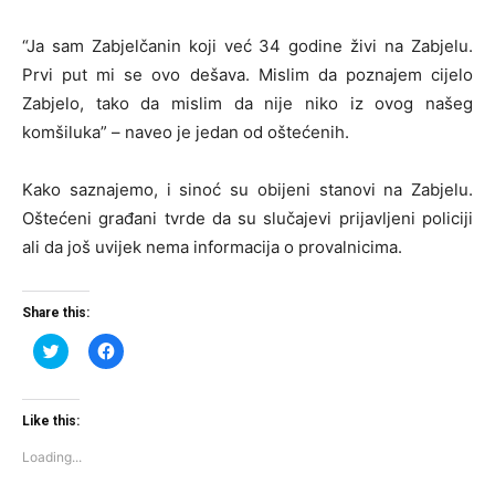
“Ja sam Zabjelčanin koji već 34 godine živi na Zabjelu.
Prvi put mi se ovo dešava. Mislim da poznajem cijelo
Zabjelo, tako da mislim da nije niko iz ovog našeg
komšiluka” – naveo je jedan od oštećenih.
Kako saznajemo, i sinoć su obijeni stanovi na Zabjelu.
Oštećeni građani tvrde da su slučajevi prijavljeni policiji
ali da još uvijek nema informacija o provalnicima.
Share this:
Click
Click
to
to
share
share
on
on
Twitter
Facebook
(Opens
(Opens
Like this:
in
in
new
new
Loading...
window)
window)