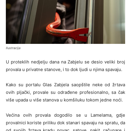
Ilustracija
U proteklih nedjelju dana na Zabjelu se desio veliki broj
provala u privatne stanove, i to dok ljudi u njima spavaju.
Kako su portalu Glas Zabjela saopštile neke od žrtava
ovih pljački, provale su odrađene profesionalno, sa čak
više upada u više stanova u komšiluku tokom jedne noći.
Većina ovih provala dogodilo se u Lamelama, gdje
provalnici koriste priliku dok stanari spavaju na spratu, da
od svojih žrtava kradu novac, satove, nakit, računare i