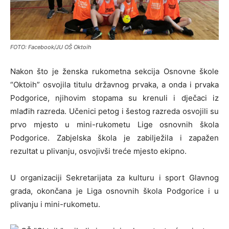
FOTO: Facebook/JU OŠ Oktoih
Nakon što je ženska rukometna sekcija Osnovne škole
“Oktoih” osvojila titulu državnog prvaka, a onda i prvaka
Podgorice, njihovim stopama su krenuli i dječaci iz
mlađih razreda. Učenici petog i šestog razreda osvojili su
prvo mjesto u mini-rukometu Lige osnovnih škola
Podgorice. Zabjelska škola je zabilježila i zapažen
rezultat u plivanju, osvojivši treće mjesto ekipno.
U organizaciji Sekretarijata za kulturu i sport Glavnog
grada, okončana je Liga osnovnih škola Podgorice i u
plivanju i mini-rukometu.