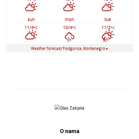
sun
mon
tue
11/4
10/4
11/2
°C
°C
°C
Weather forecast
Podgorica, Montenegro ▸
O nama