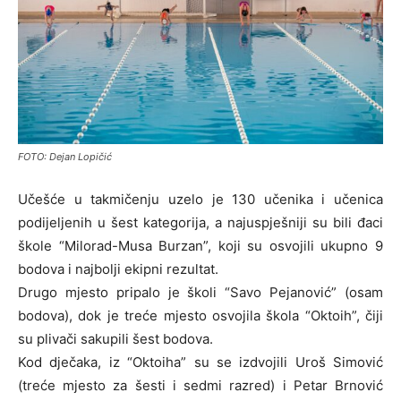
FOTO: Dejan Lopičić
Učešće u t
akmičenju uzelo je 130 učenika i učenica
podijeljenih u šest kategorija, a najuspješniji su bili đaci
škole “Milorad-Musa Burzan”, koji su osvojili ukupno 9
bodova i najbolji ekipni rezultat.
Drugo mjesto pripalo je školi “Savo Pejanović” (osam
bodova), dok je treće mjesto osvojila škola “Oktoih”, čiji
su plivači sakupili šest bodova.
Kod dječaka, iz “Oktoiha” su se izdvojili Uroš Simović
(treće mjesto za šesti i sedmi razred) i Petar Brnović