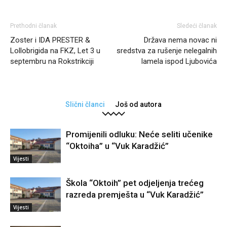
Prethodni članak
Sledeći članak
Zoster i IDA PRESTER &
Država nema novac ni
Lollobrigida na FKZ, Let 3 u
sredstva za rušenje nelegalnih
septembru na Rokstrikciji
lamela ispod Ljubovića
Slični članci
Još od autora
Promijenili odluku: Neće seliti učenike
“Oktoiha” u “Vuk Karadžić”
Vijesti
Škola “Oktoih” pet odjeljenja trećeg
razreda premješta u “Vuk Karadžić”
Vijesti