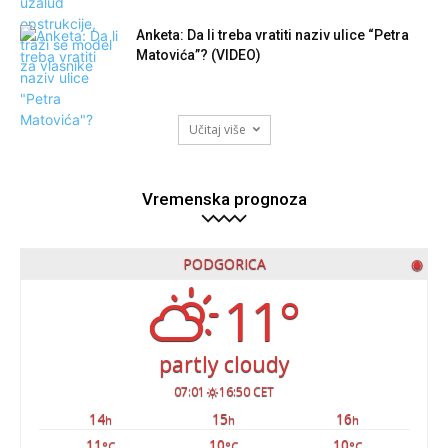
Anketa: Da li treba vratiti naziv ulice “Petra
Matovića”? (VIDEO)
Učitaj više
Vremenska prognoza
PODGORICA
◉
11°
partly cloudy
07:01
16:50 CET
14
15
16
h
h
h
11
10
10
°C
°C
°C