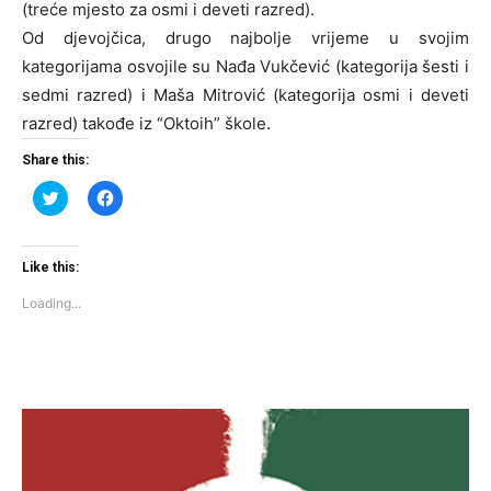
(treće mjesto za osmi i deveti razred).
Od djevojčica, drugo najbolje vrijeme u svojim
kategorijama osvojile su Nađa Vukčević (kategorija šesti i
sedmi razred) i Maša Mitrović (kategorija osmi i deveti
razred) takođe iz “Oktoih” škole.
Share this:
Click
Click
to
to
share
share
on
on
Twitter
Facebook
(Opens
(Opens
Like this:
in
in
new
new
Loading...
window)
window)