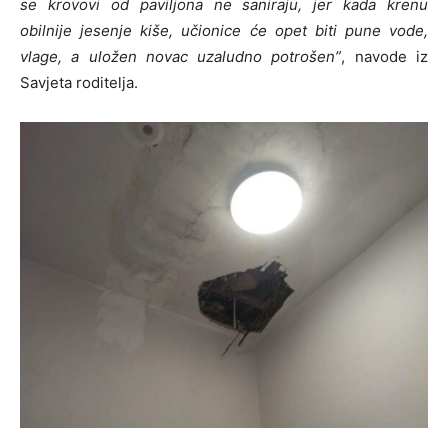
se krovovi od paviljona ne saniraju, jer kada krenu
obilnije jesenje kiše, učionice će opet biti pune vode,
vlage, a uložen novac uzaludno potrošen”
, navode iz
Savjeta roditelja.