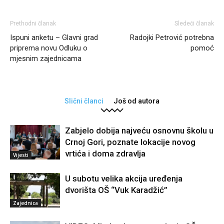
Prethodni članak
Sledeći članak
Ispuni anketu – Glavni grad
Radojki Petrović potrebna
priprema novu Odluku o
pomoć
mjesnim zajednicama
Slični članci
Još od autora
Zabjelo dobija najveću osnovnu školu u
Crnoj Gori, poznate lokacije novog
vrtića i doma zdravlja
Vijesti
U subotu velika akcija uređenja
dvorišta OŠ “Vuk Karadžić”
Zajednica