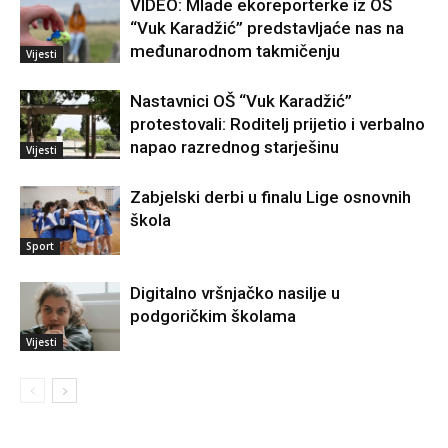
VIDEO: Mlade ekoreporterke iz OŠ
“Vuk Karadžić” predstavljaće nas na
međunarodnom takmičenju
Vijesti
Nastavnici OŠ “Vuk Karadžić”
protestovali: Roditelj prijetio i verbalno
napao razrednog starješinu
Vijesti
Zabjelski derbi u finalu Lige osnovnih
škola
Sport
Digitalno vršnjačko nasilje u
podgoričkim školama
Vijesti