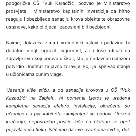
podgoričke OŠ “Vuk Karadžić” pozvao je Ministarstvo
prosvjete i Ministarstvo kapitalnih investicija da hitno
reaguju i obezbijede sanaciju krova objekta te obrazovne
ustanove, kako bi djeca i zaposleni bili bezbjedni.
Naime, dolazeća zima i vremenski uslovi i padavine bi
dodatno mogli ugroziti sigurnost, ali i loše uticati na
zdravlje svih koji borave u školi, što je nedavnim nalazom
potvrdio i Institut za javno zdravlje, koji je ispitivao stanje
u učionicama punim vlage.
“Jesenje kiše stižu, a od sanacija krovova u OŠ “Vuk
Kazadžić” na Zabjelu, ni pomena! Ljetos je urađena
kompletna sanacija elektro instalacije, okrečene su
učionice i u par kabineta zamijenjeni su podovi. Uprkos
krečenju, neposredno poslije kiše na plafonu se opet
pojavila veća fleka. Ističemo da sve ovo nema svrhe, dok