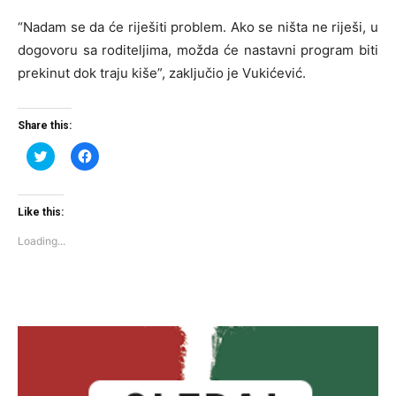
“Nadam se da će riješiti problem. Ako se ništa ne riješi, u
dogovoru sa roditeljima, možda će nastavni program biti
prekinut dok traju kiše”, zaključio je Vukićević.
Share this:
Click
Click
to
to
share
share
on
on
Twitter
Facebook
(Opens
(Opens
Like this:
in
in
new
new
Loading...
window)
window)