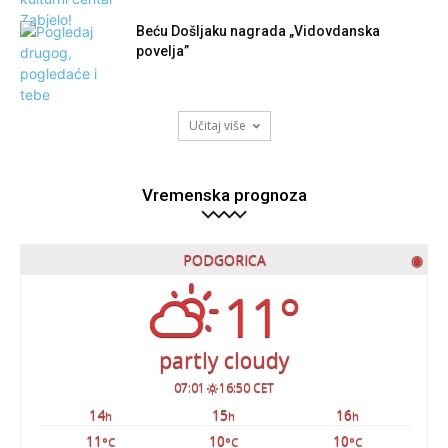
Beću Došljaku nagrada „Vidovdanska
povelja”
Učitaj više
Vremenska prognoza
PODGORICA
◉
11°
partly cloudy
07:01
16:50 CET
14
15
16
h
h
h
11
10
10
°C
°C
°C