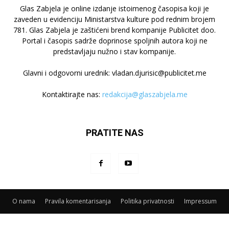
Glas Zabjela je online izdanje istoimenog časopisa koji je
zaveden u evidenciju Ministarstva kulture pod rednim brojem
781. Glas Zabjela je zaštićeni brend kompanije Publicitet doo.
Portal i časopis sadrže doprinose spoljnih autora koji ne
predstavljaju nužno i stav kompanije.
Glavni i odgovorni urednik: vladan.djurisic@publicitet.me
Kontaktirajte nas:
redakcija@glaszabjela.me
PRATITE NAS
O nama
Pravila komentarisanja
Politika privatnosti
Impressum
© Glas Zabjela - Publicitet D.O.O. Vojislavljevića 24, 81000 Podgorica,