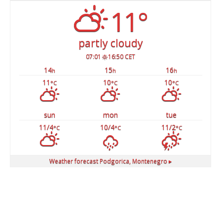
11°
partly cloudy
07:01
16:50 CET
14
15
16
h
h
h
11
10
10
°C
°C
°C
sun
mon
tue
11/4
10/4
11/2
°C
°C
°C
Weather forecast
Podgorica, Montenegro ▸