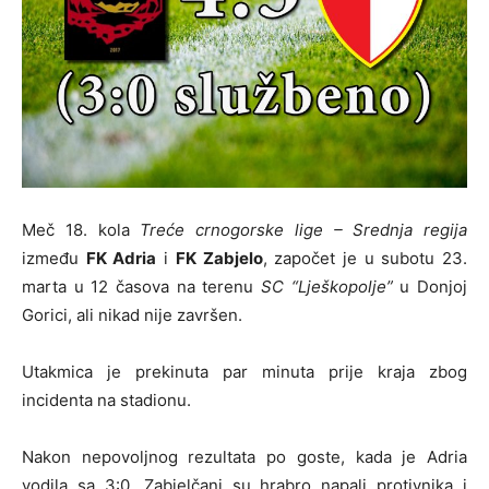
Meč 18. kola
Treće crnogorske lige – Srednja regija
između
FK Adria
i
FK Zabjelo
, započet je u subotu 23.
marta u 12 časova na terenu
SC “Lješkopolje”
u Donjoj
Gorici, ali nikad nije završen.
Utakmica je prekinuta par minuta prije kraja zbog
incidenta na stadionu.
Nakon nepovoljnog rezultata po goste, kada je Adria
vodila sa 3:0, Zabjelčani su hrabro napali protivnika i