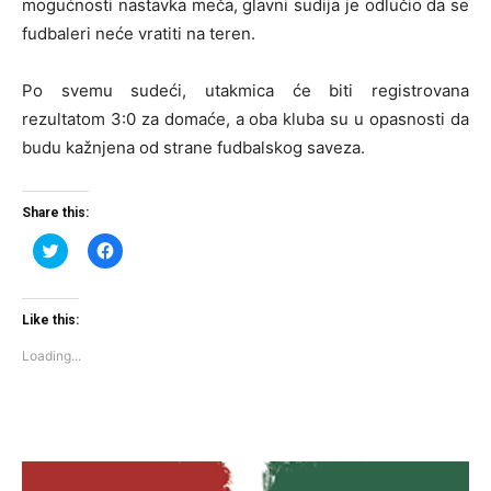
mogućnosti nastavka meča, glavni sudija je odlučio da se
fudbaleri neće vratiti na teren.
Po svemu sudeći, utakmica će biti registrovana
rezultatom 3:0 za domaće, a oba kluba su u opasnosti da
budu kažnjena od strane fudbalskog saveza.
Share this:
Click
Click
to
to
share
share
on
on
Twitter
Facebook
(Opens
(Opens
Like this:
in
in
new
new
Loading...
window)
window)