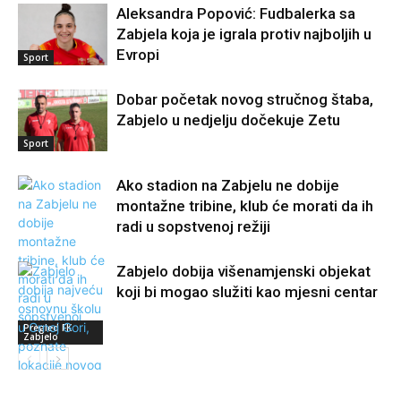
Aleksandra Popović: Fudbalerka sa
Zabjela koja je igrala protiv najboljih u
Evropi
Sport
Dobar početak novog stručnog štaba,
Zabjelo u nedjelju dočekuje Zetu
Sport
Ako stadion na Zabjelu ne dobije
montažne tribine, klub će morati da ih
radi u sopstvenoj režiji
Zabjelo dobija višenamjenski objekat
koji bi mogao služiti kao mjesni centar
Pregled FK
Zabjelo