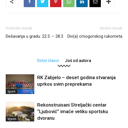
Prethodni članak
Sledeći članak
Dešavanja u gradu: 22.3. – 28.3.
Div(a) crnogorskog rukometa
Slični članci
Još od autora
RK Zabjelo – deset godina stvaranja
uprkos svim preprekama
Sport
Rekonstruisani Streljački centar
“Ljubović” imaće veliku sportsku
dvoranu
Vijesti