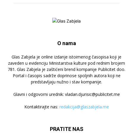
O nama
Glas Zabjela je online izdanje istoimenog časopisa koji je
zaveden u evidenciju Ministarstva kulture pod rednim brojem
781. Glas Zabjela je zaštićeni brend kompanije Publicitet doo.
Portal i časopis sadrže doprinose spoljnih autora koji ne
predstavljaju nužno i stav kompanije.
Glavni i odgovorni urednik: vladan.djurisic@publicitet.me
Kontaktirajte nas:
redakcija@glaszabjela.me
PRATITE NAS