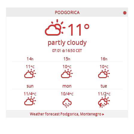
PODGORICA
◉
11°
partly cloudy
07:01
16:50 CET
14
15
16
h
h
h
11
10
10
°C
°C
°C
sun
mon
tue
11/4
10/4
11/2
°C
°C
°C
Weather forecast
Podgorica, Montenegro ▸