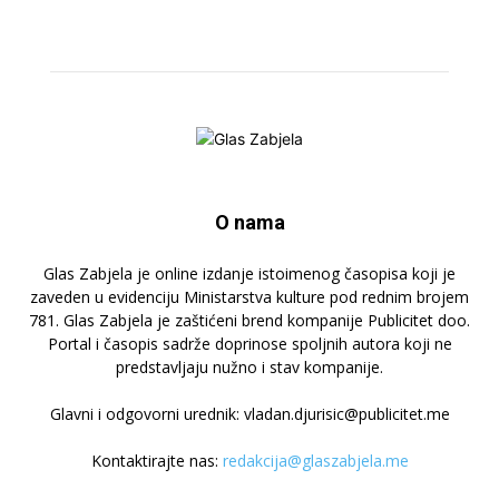
O nama
Glas Zabjela je online izdanje istoimenog časopisa koji je
zaveden u evidenciju Ministarstva kulture pod rednim brojem
781. Glas Zabjela je zaštićeni brend kompanije Publicitet doo.
Portal i časopis sadrže doprinose spoljnih autora koji ne
predstavljaju nužno i stav kompanije.
Glavni i odgovorni urednik: vladan.djurisic@publicitet.me
Kontaktirajte nas:
redakcija@glaszabjela.me