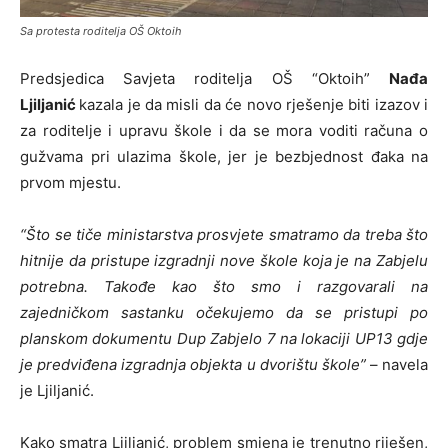
Sa protesta roditelja OŠ Oktoih
Predsjedica Savjeta roditelja OŠ “Oktoih”
Nađa
Ljiljanić
kazala je da misli da će novo rješenje biti izazov i
za roditelje i upravu škole i da se mora voditi računa o
gužvama pri ulazima škole, jer je bezbjednost đaka na
prvom mjestu.
“Što se tiče ministarstva prosvjete smatramo da treba što
hitnije da pristupe izgradnji nove škole koja je na Zabjelu
potrebna. Takođe kao što smo i razgovarali na
zajedničkom sastanku očekujemo da se pristupi po
planskom dokumentu Dup Zabjelo 7 na lokaciji UP13 gdje
je predviđena izgradnja objekta u dvorištu škole”
– navela
je Ljiljanić.
Kako smatra Ljiljanić, problem smjena je trenutno riješen,