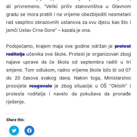
ali privremeno. “Veliki priliv stanovništva u Glavnom
gradu se mora pratiti i na vrijeme obezbijediti nesmetani
rad vaspitno obrazovnih ustanova za svu djecu kao što i
jemči Ustav Crne Gore” – kazala je ona.
Podsjećamo, krajem maja ove godine održan je
protest
roditelja
učenika ove škole. Protest je organizovan zbog
najave uprave da će škola od septembra raditi u tri
smjene. Tom odlukom, radno vrijeme škole bilo bi od 07
do 20 časova svakog dana. Nakon toga, Ministarstvo
prosvjete
reagovalo
je zbog situacije u OŠ “Oktoih” i
protesta roditelja i navelo da pokušava da pronađe
rješenje.
Share this:
Click
Click
to
to