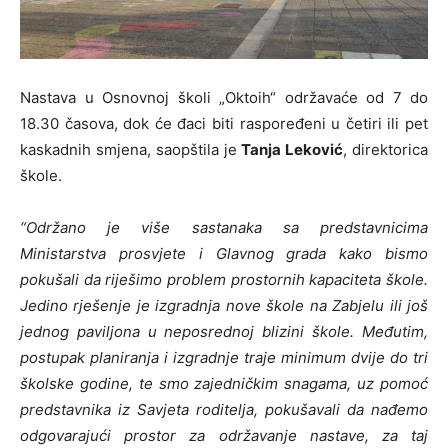
Nastava u Osnovnoj školi „Oktoih“ održavaće od 7 do
18.30 časova, dok će đaci biti raspoređeni u četiri ili pet
kaskadnih smjena, saopštila je
Tanja Leković
, direktorica
škole.
“Održano je više sastanaka sa predstavnicima
Ministarstva prosvjete i Glavnog grada kako bismo
pokušali da riješimo problem prostornih kapaciteta škole.
Jedino rješenje je izgradnja nove škole na Zabjelu ili još
jednog paviljona u neposrednoj blizini škole. Međutim,
postupak planiranja i izgradnje traje minimum dvije do tri
školske godine, te smo zajedničkim snagama, uz pomoć
predstavnika iz Savjeta roditelja, pokušavali da nađemo
odgovarajući prostor za održavanje nastave, za taj