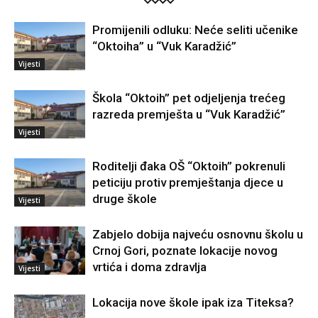
Promijenili odluku: Neće seliti učenike
“Oktoiha” u “Vuk Karadžić”
Vijesti
Škola “Oktoih” pet odjeljenja trećeg
razreda premješta u “Vuk Karadžić”
Vijesti
Roditelji đaka OŠ “Oktoih” pokrenuli
peticiju protiv premještanja djece u
druge škole
Vijesti
Zabjelo dobija najveću osnovnu školu u
Crnoj Gori, poznate lokacije novog
vrtića i doma zdravlja
Vijesti
Lokacija nove škole ipak iza Titeksa?