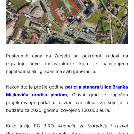
Poslednjih dana na Zabjelu su pokrenuti radovi na
izgradnji nove infrastrukture koja je namijenjena
najmlađima ali i građanima svih generacija.
Nakon što je prošle godine
peticija stanara Ulice Branka
Miljkovića urodila plodom
, Glavni grad je započeo
projektovanje parka u blizini ove ulice, za koji je u
budžetu za 2020. godinu izdvojeno 100.000 eura.
Kako javlja PG BIRO,
Agencija za izgradnju i razvoj
Podgorice
izabrala je projektanta koji već uveliko radi na