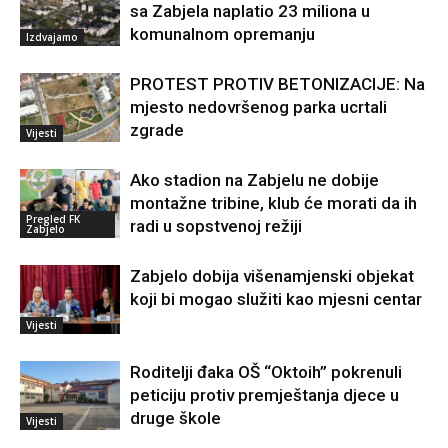
sa Zabjela naplatio 23 miliona u
komunalnom opremanju
Izdvajamo
PROTEST PROTIV BETONIZACIJE: Na
mjesto nedovršenog parka ucrtali
zgrade
Vijesti
Ako stadion na Zabjelu ne dobije
montažne tribine, klub će morati da ih
Pregled FK
radi u sopstvenoj režiji
Zabjelo
Zabjelo dobija višenamjenski objekat
koji bi mogao služiti kao mjesni centar
Vijesti
Roditelji đaka OŠ “Oktoih” pokrenuli
peticiju protiv premještanja djece u
druge škole
Vijesti