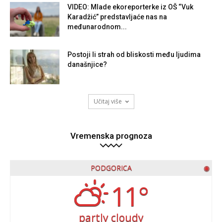
VIDEO: Mlade ekoreporterke iz OŠ “Vuk
Karadžić” predstavljaće nas na
međunarodnom...
Postoji li strah od bliskosti među ljudima
današnjice?
Učitaj više
Vremenska prognoza
PODGORICA
◉
11°
partly cloudy