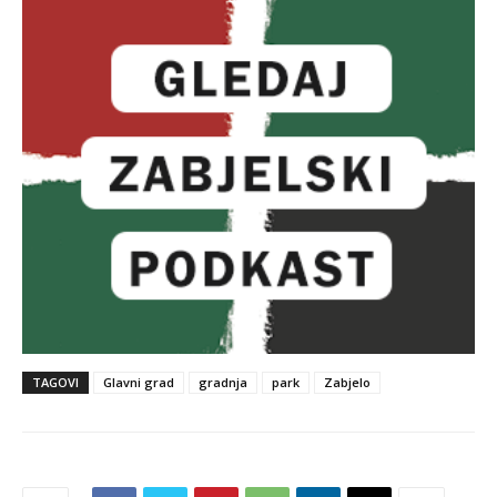
TAGOVI
Glavni grad
gradnja
park
Zabjelo