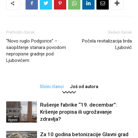
Prethodni članak
Sledeći članak
“Novo ruglo Podgorice” –
Počela revitalizacija brda
saopštenje stanara povodom
Ljubović
nepropisne gradnje pod
Ljubovićem
Slični članci
Još od autora
Rušenje fabrike “19. decembar”:
Kršenje propisa ili ugrožavanje
zdravlja?
Vijesti
Za 10 godina betonizacije Glavni grad