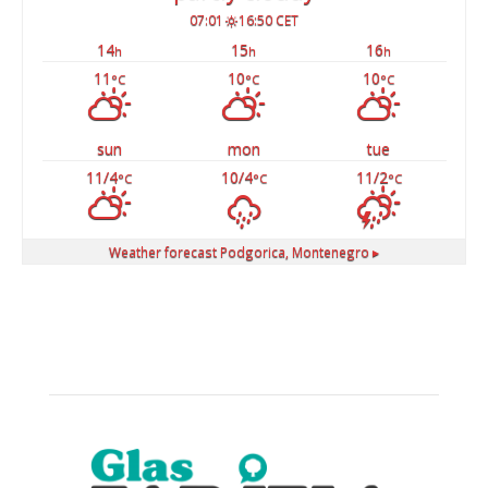
07:01
16:50 CET
14
15
16
h
h
h
11
10
10
°C
°C
°C
sun
mon
tue
11/4
10/4
11/2
°C
°C
°C
Weather forecast
Podgorica, Montenegro ▸