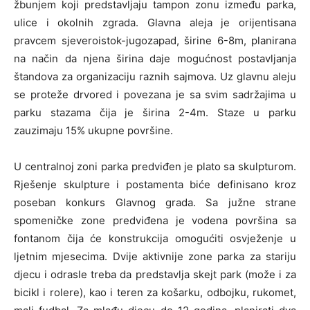
žbunjem koji predstavljaju tampon zonu između parka,
ulice i okolnih zgrada. Glavna aleja je orijentisana
pravcem sjeveroistok-jugozapad, širine 6-8m, planirana
na način da njena širina daje mogućnost postavljanja
štandova za organizaciju raznih sajmova. Uz glavnu aleju
se proteže drvored i povezana je sa svim sadržajima u
parku stazama čija je širina 2-4m. Staze u parku
zauzimaju 15% ukupne površine.
U centralnoj zoni parka predviđen je plato sa skulpturom.
Rješenje skulpture i postamenta biće definisano kroz
poseban konkurs Glavnog grada. Sa južne strane
spomeničke zone predviđena je vodena površina sa
fontanom čija će konstrukcija omogućiti osvježenje u
ljetnim mjesecima. Dvije aktivnije zone parka za stariju
djecu i odrasle treba da predstavlja skejt park (može i za
bicikl i rolere), kao i teren za košarku, odbojku, rukomet,