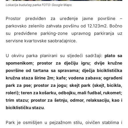
Lokacija budućeg parka FOTO: Google Maps
Prostor predviđen za uređenje javne površine –
parkovsko zelenilo zahvata povšinu od 12.123m2. Bočno
su predviđene parking-zone upravnog parkiranja uz
servisne kvartovske saobraćajnice.
U okviru parka planirani su sljedeći sadržaji:
plato sa
spomenikom; prostor za dječiju igru; dvije kružne
površine od tartana sa spravama; dječja biciklistička
kružna staza širine 2m; kafe; vodena zabava; ograđeni
park za pse; prostor za jogu; skejt park (skejt, bicikla,
roleri); teren za košarku, odbojku, mali fudbal, rukomet;
trim stazu; prostor za šetnju, odmor, relaksaciju, kao i
biciklističku stazu
.
Park je osmišljen u pejzažnom stilu, oivičen stablima i