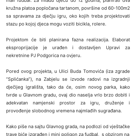
mali fudbal. Za mlađu djecu do 12 godina, planirati dva
kružna platoa popločana tartanom, površine od 60-100m2
sa spravama za dječju igru, oko kojih treba projektovati
stazu po kojoj djeca mogu voziti bicikla, rolere.
Projektom će biti planirana fazna realizacija. Elaborat
eksproprijacije je urađen i dostavljen Upravi za
nekretnine PJ Podgorica na ovjeru.
Pored ovog projekta, u Ulici Buda Tomovića (iza zgrade
“Splićanka”), na Zabjelu se izvode radovi na izgradnji
dječijeg igrališta, tako da će, osim novog parka, kako
tvrde u Glavnom gradu, ovaj dio naselja vrlo brzo dobiti i
adekvatan namjenski prostor za igru, druženje i
provođenje slobodnog vremena najmlađih sugrađana.
Kako piše na sajtu Glavnog grada, na podlozi od vještačke
trave biće izgrađen i mini poligon za fudbal, s obzirom na