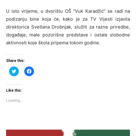
U isto vrijeme, u dvorištu OŠ “Vuk Karadžić” se radi na
podizanju bine koja će, kako je za TV Vijesti izjavila
direktorica Svetlana Drobnjak, služiti za razne priredbe,
događaje, male pozorišne predstave i ostale slobodne
aktivnosti koje škola pripema tokom godine.
Share this:
Click
Click
to
to
share
share
on
on
Twitter
Facebook
(Opens
(Opens
Like this:
in
in
new
new
Loading...
window)
window)