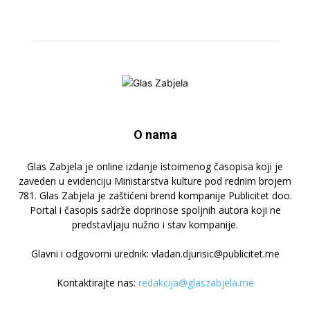
O nama
Glas Zabjela je online izdanje istoimenog časopisa koji je
zaveden u evidenciju Ministarstva kulture pod rednim brojem
781. Glas Zabjela je zaštićeni brend kompanije Publicitet doo.
Portal i časopis sadrže doprinose spoljnih autora koji ne
predstavljaju nužno i stav kompanije.
Glavni i odgovorni urednik: vladan.djurisic@publicitet.me
Kontaktirajte nas:
redakcija@glaszabjela.me