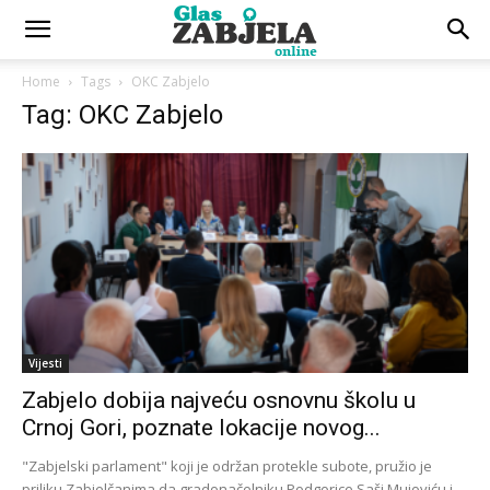
Home
Tags
OKC Zabjelo
Tag: OKC Zabjelo
Vijesti
Zabjelo dobija najveću osnovnu školu u
Crnoj Gori, poznate lokacije novog...
"Zabjelski parlament" koji je održan protekle subote, pružio je
priliku Zabjelčanima da gradonačelniku Podgorice Saši Mujoviću i