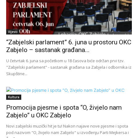
Vijesti
“Zabjelski parlament” 6. juna u prostoru OKC
Zabjelo – sastanak građana...
U četvrtak 6. juna sa početkom u 18 časova biće održan prvi tzv.
"Zabjelski parlament" - sastanak građana sa Zabjela i odbornika iz
Skupštine...
Kultura
Promocija pjesme i spota “O, živjelo nam
Zabjelo” u OKC Zabjelo
Novi zabjelski muzički hit je tu! Nakon najave nove pjesme i spota
pod nazivom "O, živjelo nam Zabjelo" u izvođenju Parti Mejkersa i