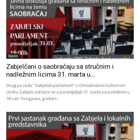
Vijesti
Zabjelčani o saobraćaju sa stručnim i
nadležnim licima 31. marta u...
Drugi po redu "Zabjelski parlament" u Omladinskom kulturnom
centru Zabjelo održaće se u ponedjeljak 31. marta sa početkom u
18 sati. Ovog puta, građani...