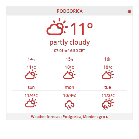
PODGORICA
◉
11°
partly cloudy
07:01
16:50 CET
14
15
16
h
h
h
11
10
10
°C
°C
°C
sun
mon
tue
11/4
10/4
11/2
°C
°C
°C
Weather forecast
Podgorica, Montenegro ▸