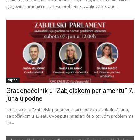
njegovim saradnicima iznesu probleme i zahtjeve vezane...
Vijesti
Gradonačelnik u “Zabjelskom parlamentu” 7.
juna u podne
Treći po redu "Zabjelski parlament" biće održan u subotu 7. juna,
sa početkom u 12 sati. Ovog puta, građani će o gorućim problemima
na...