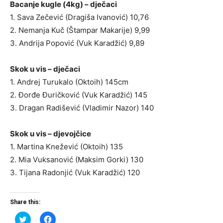
Bacanje kugle (4kg) – dječaci
1. Sava Zečević (Dragiša Ivanović) 10,76
2. Nemanja Kuč (Štampar Makarije) 9,99
3. Andrija Popović (Vuk Karadžić) 9,89
Skok u vis – dječaci
1. Andrej Turukalo (Oktoih) 145cm
2. Đorđe Đuričković (Vuk Karadžić) 145
3. Dragan Radišević (Vladimir Nazor) 140
Skok u vis – djevojčice
1. Martina Knežević (Oktoih) 135
2. Mia Vuksanović (Maksim Gorki) 130
3. Tijana Radonjić (Vuk Karadžić) 120
Share this:
Click
Click