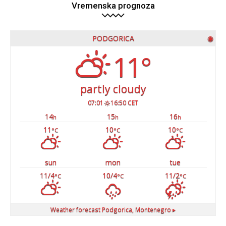
Vremenska prognoza
PODGORICA
◉
11°
partly cloudy
07:01
16:50 CET
14
15
16
h
h
h
11
10
10
°C
°C
°C
sun
mon
tue
11/4
10/4
11/2
°C
°C
°C
Weather forecast
Podgorica, Montenegro ▸