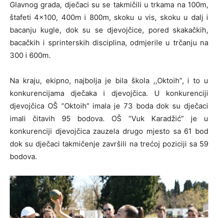
Glavnog grada, dječaci su se takmičili u trkama na 100m,
štafeti 4×100, 400m i 800m, skoku u vis, skoku u dalj i
bacanju kugle, dok su se djevojčice, pored skakačkih,
bacačkih i sprinterskih disciplina, odmjerile u trčanju na
300 i 600m.
Na kraju, ekipno, najbolja je bila škola ,,Oktoih”, i to u
konkurencijama dječaka i djevojčica. U konkurenciji
djevojčica OŠ “Oktoih” imala je 73 boda dok su dječaci
imali čitavih 95 bodova. OŠ “Vuk Karadžić” je u
konkurenciji djevojčica zauzela drugo mjesto sa 61 bod
dok su dječaci takmičenje završili na trećoj poziciji sa 59
bodova.