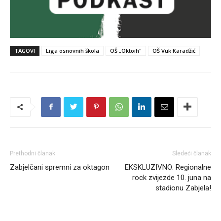
TAGOVI
Liga osnovnih škola
OŠ „Oktoih"
OŠ Vuk Karadžić
Prethodni članak
Sledeći članak
Zabjelčani spremni za oktagon
EKSKLUZIVNO: Regionalne
rock zvijezde 10. juna na
stadionu Zabjela!