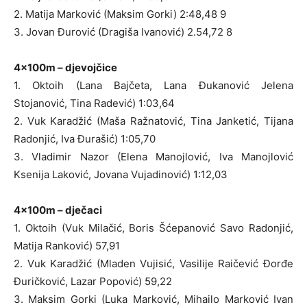
2. Matija Marković (Maksim Gorki) 2:48,48 9
3. Jovan Đurović (Dragiša Ivanović) 2.54,72 8
4x100m – djevojčice
1. Oktoih (Lana Bajčeta, Lana Đukanović Jelena
Stojanović, Tina Radević) 1:03,64
2. Vuk Karadžić (Maša Ražnatović, Tina Janketić, Tijana
Radonjić, Iva Đurašić) 1:05,70
3. Vladimir Nazor (Elena Manojlović, Iva Manojlović
Ksenija Laković, Jovana Vujadinović) 1:12,03
4x100m – dječaci
1. Oktoih (Vuk Milačić, Boris Šćepanović Savo Radonjić,
Matija Ranković) 57,91
2. Vuk Karadžić (Mladen Vujisić, Vasilije Raičević Đorđe
Đuričković, Lazar Popović) 59,22
3. Maksim Gorki (Luka Marković, Mihailo Marković Ivan