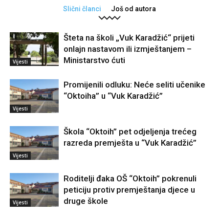
Slični članci
Još od autora
Šteta na školi „Vuk Karadžić“ prijeti
onlajn nastavom ili izmještanjem –
Ministarstvo ćuti
Vijesti
Promijenili odluku: Neće seliti učenike
“Oktoiha” u “Vuk Karadžić”
Vijesti
Škola “Oktoih” pet odjeljenja trećeg
razreda premješta u “Vuk Karadžić”
Vijesti
Roditelji đaka OŠ “Oktoih” pokrenuli
peticiju protiv premještanja djece u
druge škole
Vijesti