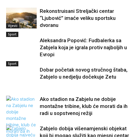
Rekonstruisani Streljački centar
“Ljubović” imaće veliku sportsku
dvoranu
Vijesti
Sport
Aleksandra Popović: Fudbalerka sa
Zabjela koja je igrala protiv najboljih u
Evropi
Sport
Dobar početak novog stručnog štaba,
Zabjelo u nedjelju dočekuje Zetu
Ako stadion na Zabjelu ne dobije
montažne tribine, klub će morati da ih
radi u sopstvenoj režiji
Zabjelo dobija višenamjenski objekat
koji bi mogao služiti kao mjesni centar