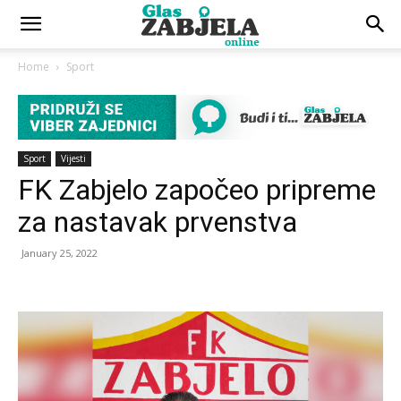
Home
Sport
Sport
Vijesti
FK Zabjelo započeo pripreme
za nastavak prvenstva
January 25, 2022