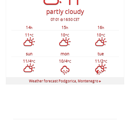
partly cloudy
07:01
16:50 CET
14
15
16
h
h
h
11
10
10
°C
°C
°C
sun
mon
tue
11/4
10/4
11/2
°C
°C
°C
Weather forecast
Podgorica, Montenegro ▸