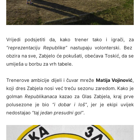
Vrijedi podsjetiti da, kako trener tako i igrači, za
“reprezentaciju Republike”
nastupaju volonterski. Bez
obzira na sve, Zabjelo će pokušati, obećava Toskić, da se
umiješa u borbu za vrh tabele.
Trenerove ambicije dijeli i čuvar mreže
Matija Vojinović
,
koji dres Zabjela nosi već treću sezonu zaredom. Kako je
golman
Republikanaca
kazao za Glas Zabjela, kraj prve
polusezone je bio
“i dobar i loš”
, jer je ekipi uvijek
nedostajao
“taj jedan presudni gol”
.