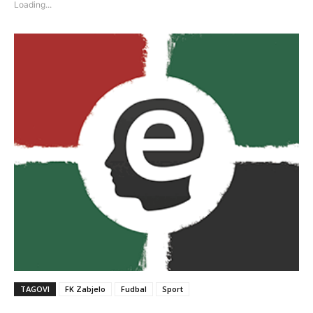
Loading...
window)
window)
TAGOVI
FK Zabjelo
Fudbal
Sport