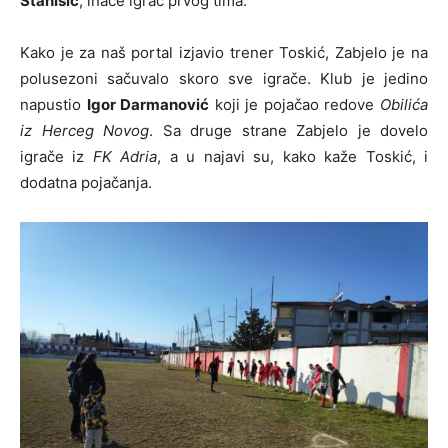
Stanišić
, inače igrač prvog tima.
Kako je za naš portal izjavio trener Toskić, Zabjelo je na
polusezoni sačuvalo skoro sve igrače. Klub je jedino
napustio
Igor Darmanović
koji je pojačao redove
Obilića
iz Herceg Novog
. Sa druge strane Zabjelo je dovelo
igrače iz
FK Adria
, a u najavi su, kako kaže Toskić, i
dodatna pojačanja.