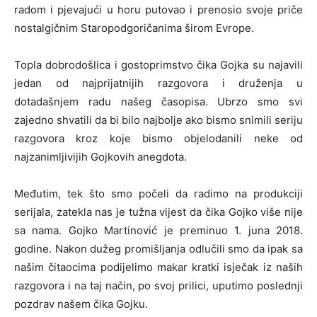
radom i pjevajući u horu putovao i prenosio svoje priče
nostalgičnim Staropodgoričanima širom Evrope.
Topla dobrodošlica i gostoprimstvo čika Gojka su najavili
jedan od najprijatnijih razgovora i druženja u
dotadašnjem radu našeg časopisa. Ubrzo smo svi
zajedno shvatili da bi bilo najbolje ako bismo snimili seriju
razgovora kroz koje bismo objelodanili neke od
najzanimljivijih Gojkovih anegdota.
Međutim, tek što smo počeli da radimo na produkciji
serijala, zatekla nas je tužna vijest da čika Gojko više nije
sa nama. Gojko Martinović je preminuo 1. juna 2018.
godine. Nakon dužeg promišljanja odlučili smo da ipak sa
našim čitaocima podijelimo makar kratki isječak iz naših
razgovora i na taj način, po svoj prilici, uputimo poslednji
pozdrav našem čika Gojku.