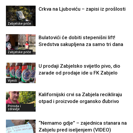
Crkva na Ljuboviću – zapisi iz prošlosti
Zabjelske priče
Bulatovići će dobiti stepenišni lift!
Sredstva sakupljena za samo tri dana
Zabjelske priče
U prodaji Zabjelsko svijetlo pivo, dio
zarade od prodaje ide u FK Zabjelo
Vijesti
Kalifornijski crvi sa Zabjela recikliraju
otpad i proizvode organsko đubrivo
Priroda i
zdravlje
“Nemamo gdje” – zajednica stanara na
Zabjelu pred iseljenjem (VIDEO)