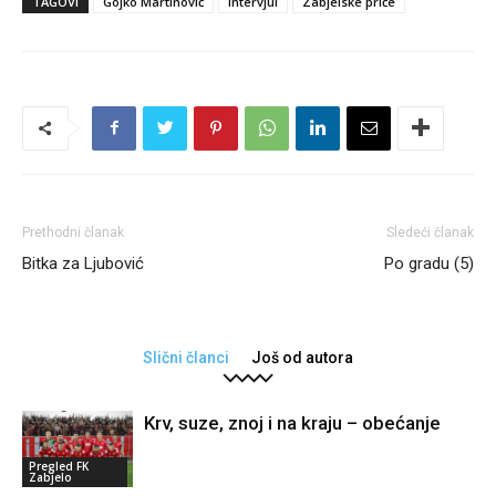
TAGOVI
Gojko Martinović
Intervjui
Zabjelske priče
Prethodni članak
Sledeći članak
Bitka za Ljubović
Po gradu (5)
Slični članci
Još od autora
Krv, suze, znoj i na kraju – obećanje
Pregled FK
Zabjelo