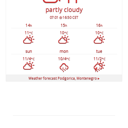
partly cloudy
07:01
16:50 CET
14
15
16
h
h
h
11
10
10
°C
°C
°C
sun
mon
tue
11/4
10/4
11/2
°C
°C
°C
Weather forecast
Podgorica, Montenegro ▸