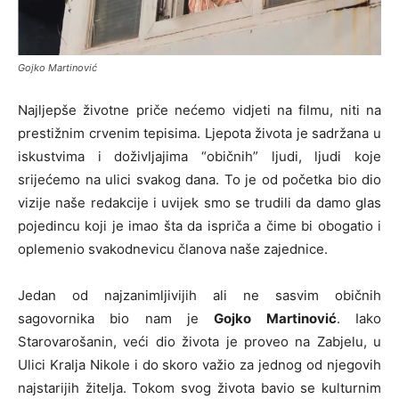
Gojko Martinović
Najljepše životne priče nećemo vidjeti na filmu, niti na
prestižnim crvenim tepisima. Ljepota života je sadržana u
iskustvima i doživljajima “običnih” ljudi, ljudi koje
srijećemo na ulici svakog dana. To je od početka bio dio
vizije naše redakcije i uvijek smo se trudili da damo glas
pojedincu koji je imao šta da ispriča a čime bi obogatio i
oplemenio svakodnevicu članova naše zajednice.
Jedan od najzanimljivijih ali ne sasvim običnih
sagovornika bio nam je
Gojko Martinović
. Iako
Starovarošanin, veći dio života je proveo na Zabjelu, u
Ulici Kralja Nikole i do skoro važio za jednog od njegovih
najstarijih žitelja. Tokom svog života bavio se kulturnim