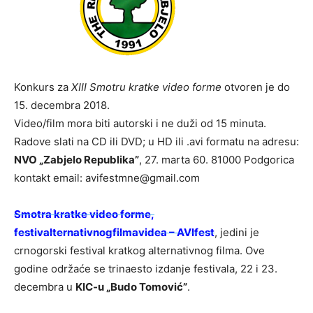
Konkurs za
XIII Smotru kratke video forme
otvoren je do
15. decembra 2018.
Video/film mora biti autorski i ne duži od 15 minuta.
Radove slati na CD ili DVD; u HD ili .avi formatu na adresu:
NVO „Zabjelo Republika”
, 27. marta 60. 81000 Podgorica
kontakt email: avifestmne@gmail.com
Smotra kratke video forme,
festivalternativnogfilmavidea – AVIfest
, jedini je
crnogorski festival kratkog alternativnog filma. Ove
godine održaće se trinaesto izdanje festivala, 22 i 23.
decembra u
KIC-u „Budo Tomović”
.