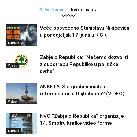
Slični članci
Još od autora
Veče posvećeno Stanislavu Nikičeviću
u ponedjeljak 17. juna u KIC-u
Kultura
Zabjelo Republika: “Nećemo dozvoliti
zloupotrebu Republike u političke
Vijesti
svrhe”
ANKETA: Šta građani misle o
referendumu u Dajbabama? (VIDEO)
Video
NVO “Zabjelo Republika” organizuje
14. Smotru kratke video forme
Kultura