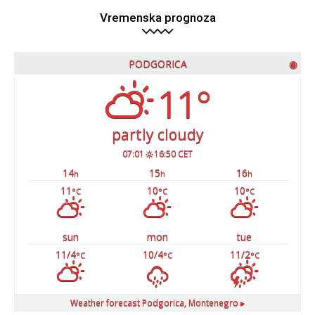
Vremenska prognoza
PODGORICA
◉
11°
partly cloudy
07:01
16:50 CET
14
15
16
h
h
h
11
10
10
°C
°C
°C
sun
mon
tue
11/4
10/4
11/2
°C
°C
°C
Weather forecast
Podgorica, Montenegro ▸