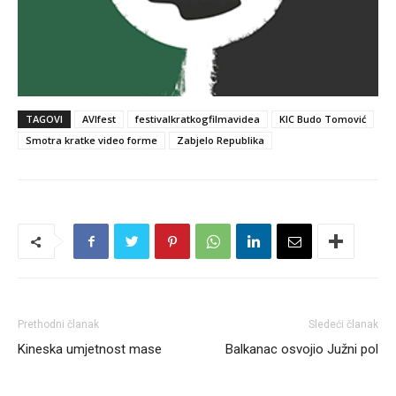
TAGOVI
AVIfest
festivalkratkogfilmavidea
KIC Budo Tomović
Smotra kratke video forme
Zabjelo Republika
Prethodni članak
Sledeći članak
Kineska umjetnost mase
Balkanac osvojio Južni pol