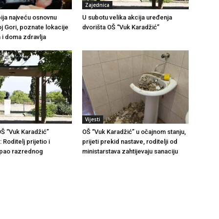
Zajednica
ija najveću osnovnu
U subotu velika akcija uređenja
j Gori, poznate lokacije
dvorišta OŠ “Vuk Karadžić”
 i doma zdravlja
Vijesti
OŠ “Vuk Karadžić”
OŠ “Vuk Karadžić” u očajnom stanju,
 Roditelj prijetio i
prijeti prekid nastave, roditelji od
apao razrednog
ministarstava zahtijevaju sanaciju