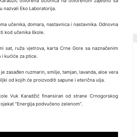
Karadžić otvorena učionica na otvorenom zajedno sa
 nazvali Eko Laboratorija.
ama učenika, domara, nastavnica i nastavnika. Odnovna
sti kod učenika škole.
ani sat, ruža vjetrova, karta Crne Gore sa naznačenim
i kućiće za ptice.
 je zasađen ruzmarin, smilje, tamjan, lavanda, aloe vera
ljki od kojih će proizvoditi sapune i eterična ulja.
kole Vuk Karadžić finansiran od strane Crnogorskog
projekat “Energija podvučeno zelenom”.