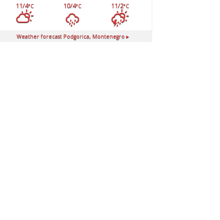
11/4
10/4
11/2
°C
°C
°C
Weather forecast
Podgorica, Montenegro ▸