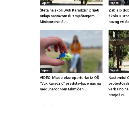
Vijesti
Vijesti
Šteta na školi „Vuk Karadžić“ prijeti
Zabjelo dob
onlajn nastavom ili izmještanjem –
školu u Crno
Ministarstvo ćuti
novog vrtića
Vijesti
Vijesti
VIDEO: Mlade ekoreporterke iz OŠ
Nastavnici 
“Vuk Karadžić” predstavljaće nas na
protestovali:
međunarodnom takmičenju
verbalno n
starješinu