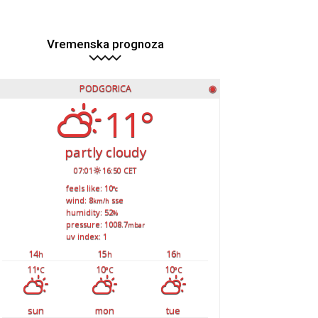
Vremenska prognoza
PODGORICA
◉
11°
partly cloudy
07:01
16:50 CET
feels like: 10
°c
wind: 8
sse
km/h
humidity: 52
%
pressure: 1008.7
mbar
uv index: 1
14
15
16
h
h
h
11
10
10
°C
°C
°C
sun
mon
tue