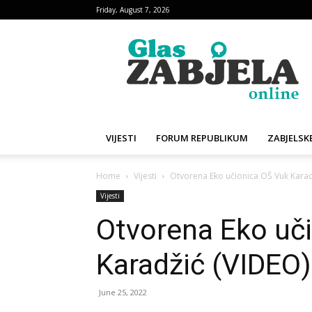
Friday, August 7, 2026
Glas
Zabjela
VIJESTI
FORUM REPUBLIKUM
ZABJELSKE
Home
Vijesti
Otvorena Eko učionica OŠ Vuk Karad
Vijesti
Otvorena Eko uč
Karadžić (VIDEO)
June 25, 2022