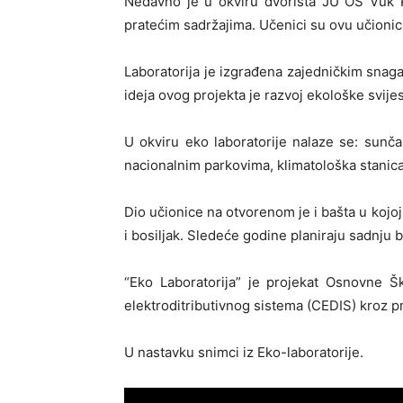
Nedavno je u okviru dvorišta JU OŠ Vuk 
pratećim sadržajima. Učenici su ovu učionicu
Laboratorija je izgrađena zajedničkim snag
ideja ovog projekta je razvoj ekološke svije
U okviru eko laboratorije nalaze se: sunč
nacionalnim parkovima, klimatološka stanica 
Dio učionice na otvorenom je i bašta u kojoj
i bosiljak. Sledeće godine planiraju sadnju bi
“Eko Laboratorija” je projekat Osnovne Š
elektroditributivnog sistema (CEDIS) kroz 
U nastavku snimci iz Eko-laboratorije.